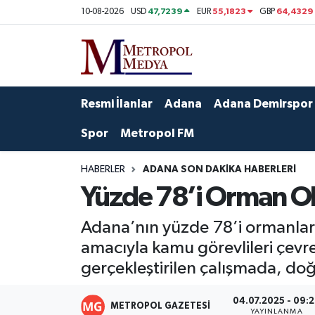
47,7239
55,1823
64,4329
10-08-2026
USD
EUR
GBP
Siyaset
Yazarlar
Seyhan Nöbetçi Eczaneler
Ekonomi
Foto Galeri
Seyhan Hava Durumu
Resmi İlanlar
Adana
Adana Demirspor
Sağlık
Videolar
Seyhan Trafik Yoğunluk Haritası
Spor
Metropol FM
Spor
Süper Lig Puan Durumu ve Fikstür
HABERLER
ADANA SON DAKIKA HABERLERI
Yüzde 78’i Orman Ola
Özel Haberler
Tüm Manşetler
Adana’nın yüzde 78’i ormanlarl
Yerel Yönetim
Son Dakika Haberleri
amacıyla kamu görevlileri çevre
gerçekleştirilen çalışmada, doğa
Kültür-Sanat
Haber Arşivi
04.07.2025 - 09:
Magazin
METROPOL GAZETESI
YAYINLANMA