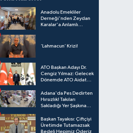
Anadolu Emekliler
Derneği'nden Zeydan
Karalar'a Anlamlı
Ziyaret!
‘Lahmacun’ Krizi!
ATO Başkan Adayı Dr.
Cengiz Yılmaz: Gelecek
Dönemde ATO Aidat
Gelirleri Faize Değil,
Üyelerimize Ve
Adana'da Pes Dedirten
Adana'ya Yatırılacak
Hırsızlık! Takıları
Sakladığı Yer Şaşkına
Çevirdi
Başkan Tayakısı: Çiftçiyi
Üretimde Tutamazsak
Bedeli Hepimiz Öderiz