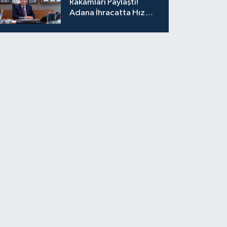
Rakamları Paylaştı!
Adana İhracatta Hız
Kesmiyor