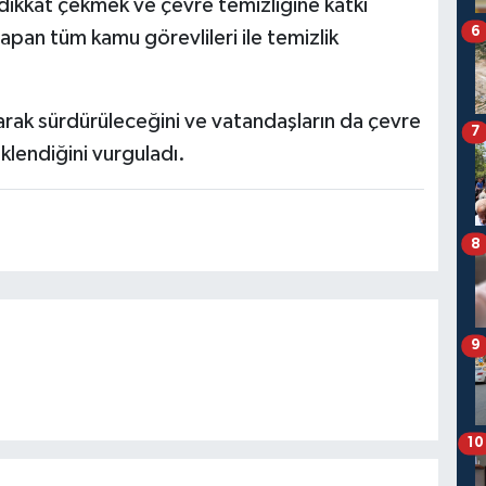
dikkat çekmek ve çevre temizliğine katkı
6
pan tüm kamu görevlileri ile temizlik
 olarak sürdürüleceğini ve vatandaşların da çevre
7
klendiğini vurguladı.
8
9
10