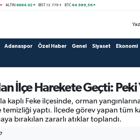
6664.02
13.779
64.989,56
ALTIN
BİST
BTC
Yaz
Adanaspor
Özel Haber
Genel
Siyaset
Ekonomi
n İlçe Harekete Geçti: Peki
a kaplı Feke ilçesinde, orman yangınlarına
 temizliği yaptı. İlçede görev yapan tüm k
ya bırakılan zararlı atıklar toplandı.
27