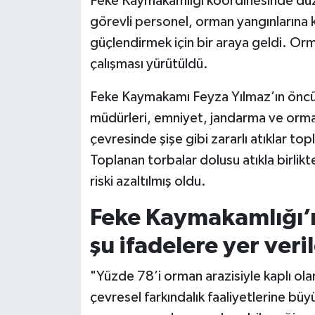
Feke Kaymakamlığı koordinesinde düze
görevli personel, orman yangınlarına kar
güçlendirmek için bir araya geldi. Orman
çalışması yürütüldü.
Feke Kaymakamı Feyza Yılmaz’ın öncü
müdürleri, emniyet, jandarma ve orman 
çevresinde şişe gibi zararlı atıklar topl
Toplanan torbalar dolusu atıkla birli
riski azaltılmış oldu.
Feke Kaymakamlığı’
şu ifadelere yer veril
"Yüzde 78’i orman arazisiyle kaplı ol
çevresel farkındalık faaliyetlerine bü