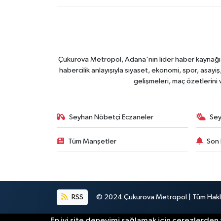
Çukurova Metropol, Adana'nın lider haber kaynağı ol
habercilik anlayışıyla siyaset, ekonomi, spor, asay
gelişmeleri, maç özetlerini
Seyhan Nöbetçi Eczaneler
Sey
Tüm Manşetler
Son 
RSS
© 2024 Çukurova Metropol | Tüm Haklar
En iyi site deneyimi sağlamak için çerezlerden f