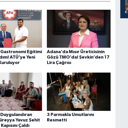
Gastronomi Eğitimi
Adana’da Mısır Üreticisinin
Adım! ATÜ’ye Yeni
Gözü TMO’da! Şevkin’den 17
Kuruluyor
Lira Çağrısı
 Duygulandıran
3 Parmakla Umutlarını
Süreyya Yavuz Şehit
Resmetti
 Kapısını Çaldı