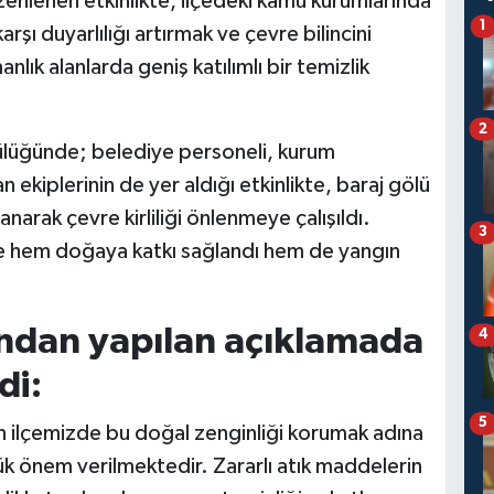
nlenen etkinlikte, ilçedeki kamu kurumlarında
1
şı duyarlılığı artırmak ve çevre bilincini
lık alanlarda geniş katılımlı bir temizlik
2
lüğünde; belediye personeli, kurum
ekiplerinin de yer aldığı etkinlikte, baraj gölü
anarak çevre kirliliği önlenmeye çalışıldı.
3
kte hem doğaya katkı sağlandı hem de yangın
ndan yapılan açıklamada
4
di:
5
an ilçemizde bu doğal zenginliği korumak adına
yük önem verilmektedir. Zararlı atık maddelerin