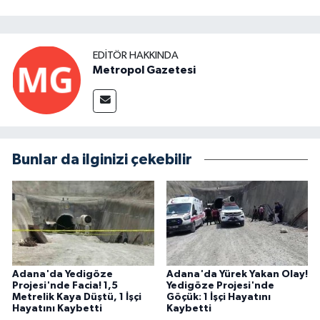
EDITÖR HAKKINDA
Metropol Gazetesi
Bunlar da ilginizi çekebilir
Adana'da Yedigöze
Adana'da Yürek Yakan Olay!
Projesi'nde Facia! 1,5
Yedigöze Projesi'nde
Metrelik Kaya Düştü, 1 İşçi
Göçük: 1 İşçi Hayatını
Hayatını Kaybetti
Kaybetti