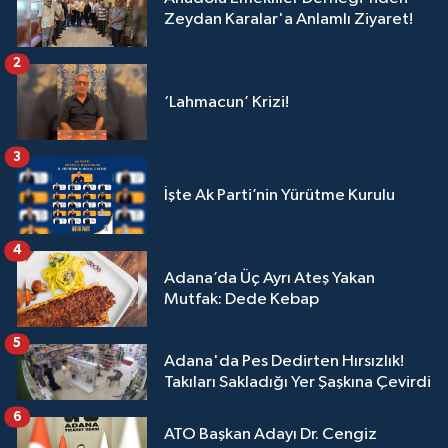
Zeydan Karalar'a Anlamlı Ziyaret!
2
‘Lahmacun’ Krizi!
3
İşte Ak Parti’nin Yürütme Kurulu
4
Adana’da Üç Ayrı Ateş Yakan
Mutfak: Dede Kebap
5
Adana'da Pes Dedirten Hırsızlık!
Takıları Sakladığı Yer Şaşkına Çevirdi
6
ATO Başkan Adayı Dr. Cengiz