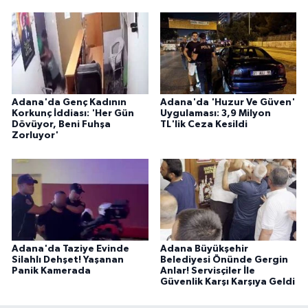
Adana'da Genç Kadının
Adana'da 'Huzur Ve Güven'
Korkunç İddiası: 'Her Gün
Uygulaması: 3,9 Milyon
Dövüyor, Beni Fuhşa
TL'lik Ceza Kesildi
Zorluyor'
Adana'da Taziye Evinde
Adana Büyükşehir
Silahlı Dehşet! Yaşanan
Belediyesi Önünde Gergin
Panik Kamerada
Anlar! Servisçiler İle
Güvenlik Karşı Karşıya Geldi