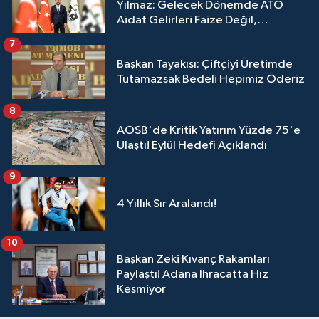
Yılmaz: Gelecek Dönemde ATO
Aidat Gelirleri Faize Değil,
Üyelerimize Ve Adana'ya Yatırılacak
7
Başkan Tayakısı: Çiftçiyi Üretimde
Tutamazsak Bedeli Hepimiz Öderiz
8
AOSB'de Kritik Yatırım Yüzde 75'e
Ulaştı! Eylül Hedefi Açıklandı
9
4 Yıllık Sır Aralandı!
10
Başkan Zeki Kıvanç Rakamları
Paylaştı! Adana İhracatta Hız
Kesmiyor