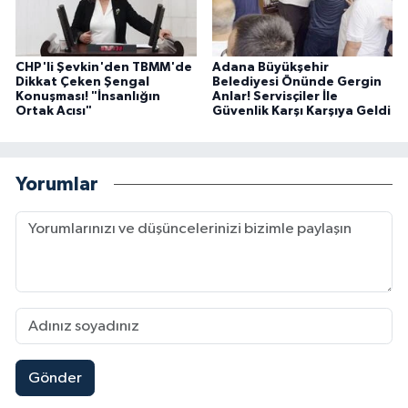
CHP'li Şevkin'den TBMM'de
Adana Büyükşehir
Dikkat Çeken Şengal
Belediyesi Önünde Gergin
Konuşması! "İnsanlığın
Anlar! Servisçiler İle
Ortak Acısı"
Güvenlik Karşı Karşıya Geldi
Yorumlar
Gönder