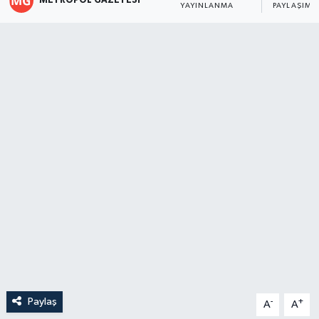
METROPOL GAZETESI
YAYINLANMA
PAYLAŞIM
Paylaş
-
+
A
A