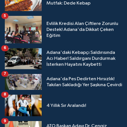
Mutfak: Dede Kebap
5
Evlilik Kredisi Alan Çiftlere Zorunlu
Destek! Adana'da Dikkat Çeken
Eğitim
6
Adana'daki Kebapçı Saldırısında
Acı Haber! Saldırganı Durdurmak
İsterken Hayatını Kaybetti
7
Adana'da Pes Dedirten Hırsızlık!
Takıları Sakladığı Yer Şaşkına Çevirdi
8
4 Yıllık Sır Aralandı!
9
ATO Başkan Adayı Dr. Cengiz