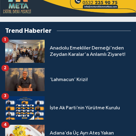
Trend Haberler
1
Anadolu Emekliler Derneği'nden
Zeydan Karalar'a Anlamlı Ziyaret!
2
‘Lahmacun’ Krizi!
3
İşte Ak Parti’nin Yürütme Kurulu
4
Adana’da Üç Ayrı Ateş Yakan