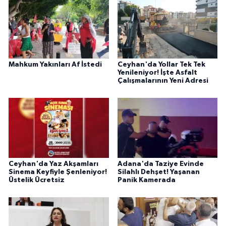
Mahkum Yakınları Af İstedi
Ceyhan'da Yollar Tek Tek
Yenileniyor! İşte Asfalt
Çalışmalarının Yeni Adresi
Ceyhan'da Yaz Akşamları
Adana'da Taziye Evinde
Sinema Keyfiyle Şenleniyor!
Silahlı Dehşet! Yaşanan
Üstelik Ücretsiz
Panik Kamerada