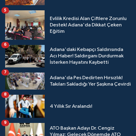
5
Evlilik Kredisi Alan Çiftlere Zorunlu
Destek! Adana'da Dikkat Çeken
Eğitim
6
Adana'daki Kebapçı Saldırısında
Acı Haber! Saldırganı Durdurmak
İsterken Hayatını Kaybetti
7
Adana'da Pes Dedirten Hırsızlık!
Takıları Sakladığı Yer Şaşkına Çevirdi
8
4 Yıllık Sır Aralandı!
9
ATO Başkan Adayı Dr. Cengiz
Yılmaz: Gelecek Dönemde ATO