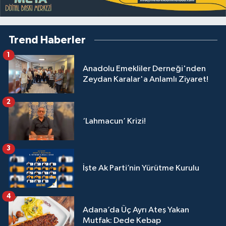
Trend Haberler
1
Anadolu Emekliler Derneği'nden
Zeydan Karalar'a Anlamlı Ziyaret!
2
‘Lahmacun’ Krizi!
3
İşte Ak Parti’nin Yürütme Kurulu
4
Adana’da Üç Ayrı Ateş Yakan
Mutfak: Dede Kebap