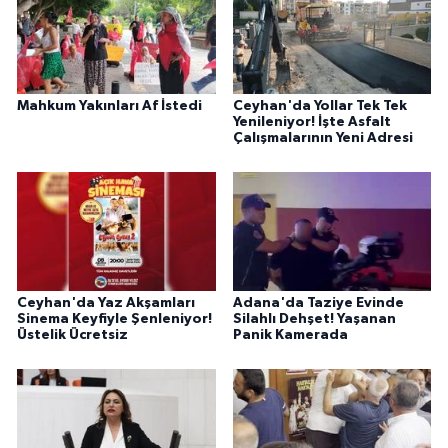
Mahkum Yakınları Af İstedi
Ceyhan'da Yollar Tek Tek
Yenileniyor! İşte Asfalt
Çalışmalarının Yeni Adresi
Ceyhan'da Yaz Akşamları
Adana'da Taziye Evinde
Sinema Keyfiyle Şenleniyor!
Silahlı Dehşet! Yaşanan
Üstelik Ücretsiz
Panik Kamerada