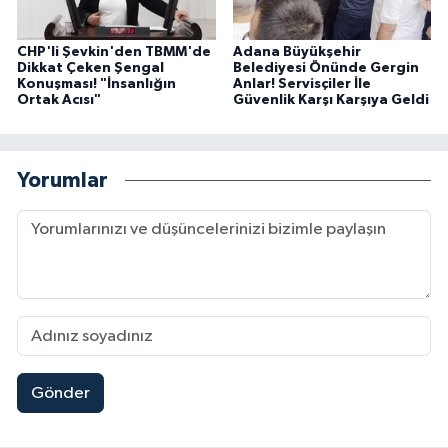
CHP'li Şevkin'den TBMM'de
Adana Büyükşehir
Dikkat Çeken Şengal
Belediyesi Önünde Gergin
Konuşması! "İnsanlığın
Anlar! Servisçiler İle
Ortak Acısı"
Güvenlik Karşı Karşıya Geldi
Yorumlar
Gönder