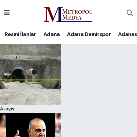
Siyaset
Yazarlar
Seyhan Nöbetçi Eczaneler
Resmi İlanlar
Adana
Adana Demirspor
Adanas
Ekonomi
Foto Galeri
Seyhan Hava Durumu
Sağlık
Videolar
Seyhan Trafik Yoğunluk Haritası
Spor
Süper Lig Puan Durumu ve Fikstür
Özel Haberler
Tüm Manşetler
Yerel Yönetim
Son Dakika Haberleri
Asayiş
Kültür-Sanat
Haber Arşivi
Magazin