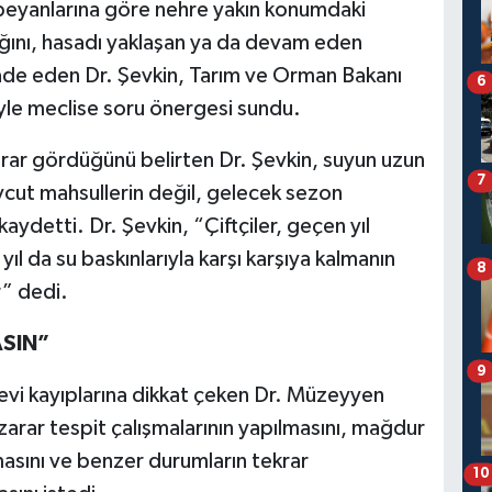
 beyanlarına göre nehre yakın konumdaki
dığını, hasadı yaklaşan ya da devam eden
fade eden Dr. Şevkin, Tarım ve Orman Bakanı
6
iyle meclise soru önergesi sundu.
arar gördüğünü belirten Dr. Şevkin, suyun uzun
7
cut mahsullerin değil, gelecek sezon
 kaydetti. Dr. Şevkin, “Çiftçiler, geçen yıl
yıl da su baskınlarıyla karşı karşıya kalmanın
8
r” dedi.
SIN”
9
evi kayıplarına dikkat çeken Dr. Müzeyyen
 zarar tespit çalışmalarının yapılmasını, mağdur
masını ve benzer durumların tekrar
10