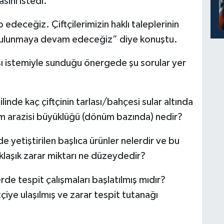
sını istedi.
 edeceğiz. Çiftçilerimizin haklı taleplerinin
e bulunmaya devam edeceğiz” diye konuştu.
sı istemiyle sunduğu önergede şu sorular yer
inde kaç çiftçinin tarlası/bahçesi sular altında
ım arazisi büyüklüğü (dönüm bazında) nedir?
de yetiştirilen başlıca ürünler nelerdir ve bu
laşık zarar miktarı ne düzeydedir?
de tespit çalışmaları başlatılmış mıdır?
tçiye ulaşılmış ve zarar tespit tutanağı