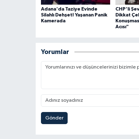
Adana'da Taziye Evinde
CHP'li Ş
Silahlı Dehşet! Yaşanan Panik
Dikkat Çe
Kamerada
Konuşması
Acısı"
Yorumlar
Gönder