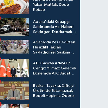
Yakan Mutfak: Dede
Kebap
Adana'daki Kebapçı
Saldırısında Acı Haber!
Saldırganı Durdurmak
İsterken Hayatını
Kaybetti
Adana'da Pes Dedirten
Hırsızlık! Takıları
Sakladığı Yer Şaşkına
Çevirdi
ATO Başkan Adayı Dr.
Cengiz Yılmaz: Gelecek
Dönemde ATO Aidat
Gelirleri Faize Değil,
Üyelerimize Ve
Başkan Tayakısı: Çiftçiyi
Adana'ya Yatırılacak
Üretimde Tutamazsak
Bedeli Hepimiz Öderiz