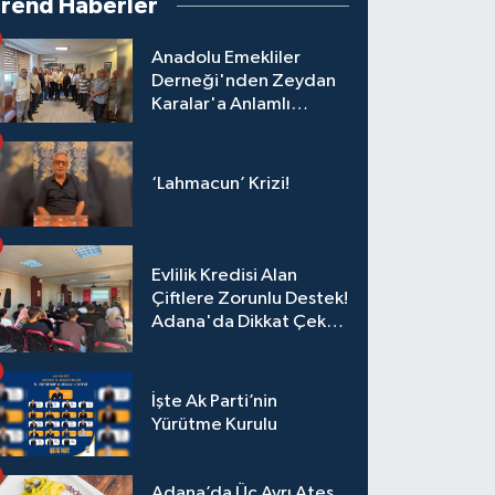
Trend Haberler
Anadolu Emekliler
Derneği'nden Zeydan
Karalar'a Anlamlı
Ziyaret!
‘Lahmacun’ Krizi!
Evlilik Kredisi Alan
Çiftlere Zorunlu Destek!
Adana'da Dikkat Çeken
Eğitim
İşte Ak Parti’nin
Yürütme Kurulu
Adana’da Üç Ayrı Ateş