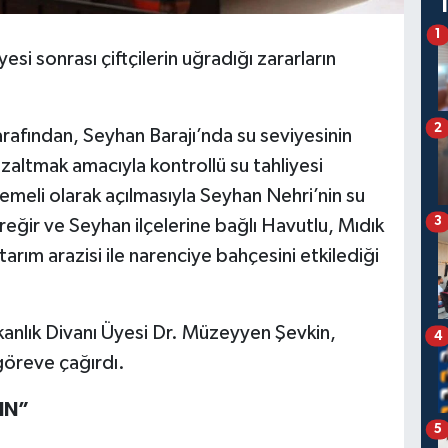
1
i sonrası çiftçilerin uğradığı zararların
2
rafından, Seyhan Barajı’nda su seviyesinin
 azaltmak amacıyla kontrollü su tahliyesi
demeli olarak açılmasıyla Seyhan Nehri’nin su
3
reğir ve Seyhan ilçelerine bağlı Havutlu, Mıdık
arım arazisi ile narenciye bahçesini etkilediği
nlık Divanı Üyesi Dr. Müzeyyen Şevkin,
4
göreve çağırdı.
IN”
5