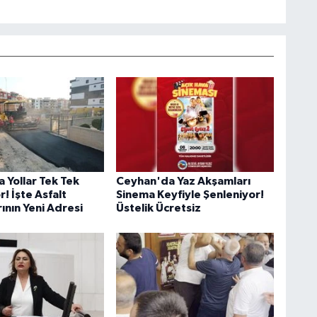
 Yollar Tek Tek
Ceyhan'da Yaz Akşamları
r! İşte Asfalt
Sinema Keyfiyle Şenleniyor!
ının Yeni Adresi
Üstelik Ücretsiz