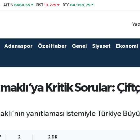
6660.55
13.779
64.959,79
ALTIN
BİST
BTC
Yaz
Adanaspor
Özel Haber
Genel
Siyaset
Ekonomi
klı’ya Kritik Sorular: Çiftç
ı’nın yanıtlaması istemiyle Türkiye Büyük
7
2
2 DK