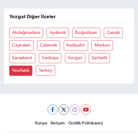
Yozgat Diğer İlçeler
Akdağmadeni
Aydincik
Boğazliyan
Çandir
Çayiralan
Çekerek
Kadişehri
Merkez
Saraykent
Sarikaya
Sorgun
Şefaatli
Yenifakili
Yerköy
Künye
İletişim
Gizlilik Politikamız