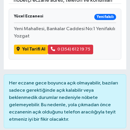
nöbetçi eczane adres, telefon ve konumları
Resmi İlanlar
Yücel Eczanesi
Yenifakılı
Yeni Mahallesi, Bankalar Caddesi No:1 Yenifakılı
Yozgat
Yol Tarifi Al
0 (354) 612 19 75
Her eczane gece boyunca açık olmayabilir, bazıları
sadece gerektiğinde açık kalabilir veya
beklenmedik durumlar nedeniyle nöbete
gelemeyebilir. Bu nedenle, yola çıkmadan önce
eczanenin açık olduğunu telefon aracılığıyla teyit
etmeniz iyi bir fikir olacaktır.