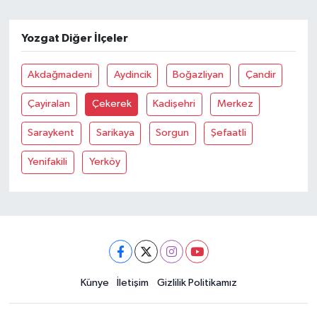
Yozgat Diğer İlçeler
Akdağmadeni
Aydincik
Boğazliyan
Çandir
Çayiralan
Çekerek
Kadişehri
Merkez
Saraykent
Sarikaya
Sorgun
Şefaatli
Yenifakili
Yerköy
Künye
İletişim
Gizlilik Politikamız