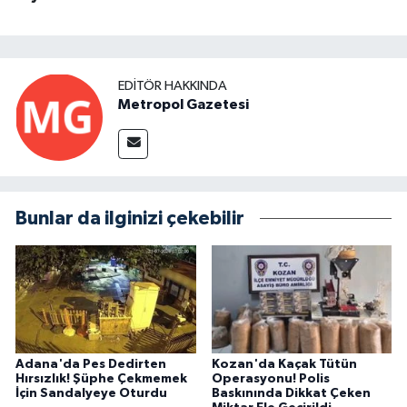
EDITÖR HAKKINDA
Metropol Gazetesi
Bunlar da ilginizi çekebilir
Adana'da Pes Dedirten
Kozan'da Kaçak Tütün
Hırsızlık! Şüphe Çekmemek
Operasyonu! Polis
İçin Sandalyeye Oturdu
Baskınında Dikkat Çeken