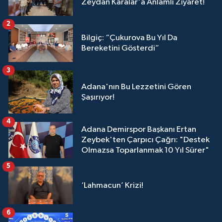
Zeydan Karalar'a Anlamlı Ziyaret!
2
Bilgiç: “Çukurova Bu Yıl Da
Bereketini Gösterdi”
3
Adana'nın Bu Lezzetini Gören
Şaşırıyor!
4
Adana Demirspor Başkanı Ertan
Zeybek'ten Çarpıcı Çağrı: "Destek
Olmazsa Toparlanmak 10 Yıl Sürer"
5
‘Lahmacun’ Krizi!
6