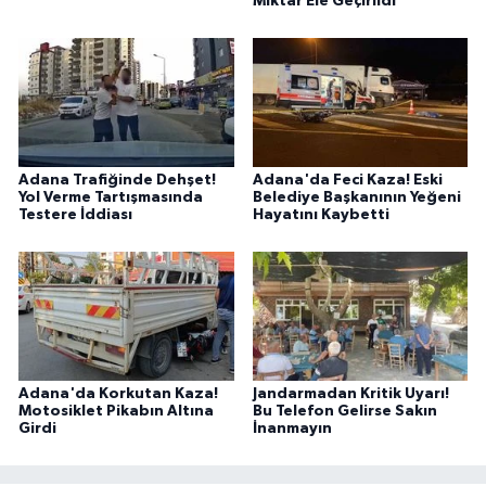
Miktar Ele Geçirildi
Adana Trafiğinde Dehşet!
Adana'da Feci Kaza! Eski
Yol Verme Tartışmasında
Belediye Başkanının Yeğeni
Testere İddiası
Hayatını Kaybetti
Adana'da Korkutan Kaza!
Jandarmadan Kritik Uyarı!
Motosiklet Pikabın Altına
Bu Telefon Gelirse Sakın
Girdi
İnanmayın