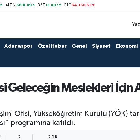
6618.49
13.887
64.360,53
ALTIN
BİST
BTC
Yaz
Adanaspor
Özel Haber
Genel
Siyaset
Ekonomi
i Geleceğin Meslekleri İçin
etişimi Ofisi, Yükseköğretim Kurulu (YÖK) 
ı” programına katıldı.
1
2
2 DK