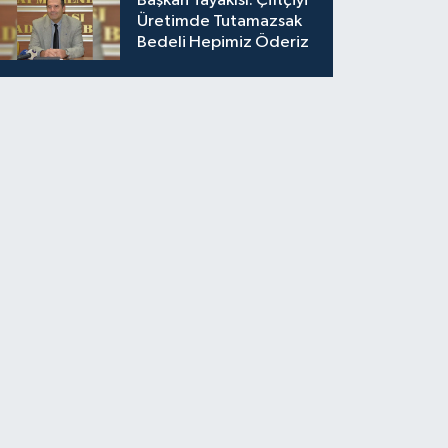
Başkan Tayakısı: Çiftçiyi
Adana'ya Yatırılacak
Üretimde Tutamazsak
Bedeli Hepimiz Öderiz