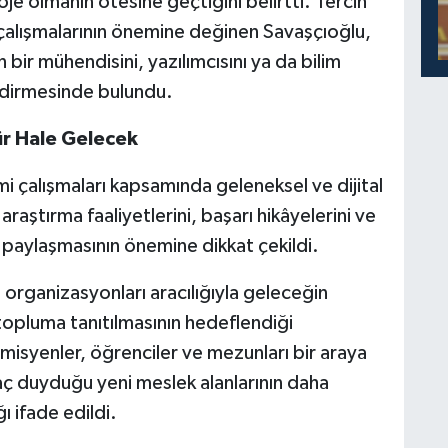
roje olmanın ötesine geçtiğini belirtti. Tercih
çalışmalarının önemine değinen Savaşçıoğlu,
bir mühendisini, yazılımcısını ya da bilim
ndirmesinde bulundu.
r Hale Gelecek
imi çalışmaları kapsamında geleneksel ve dijital
raştırma faaliyetlerini, başarı hikâyelerini ve
paylaşmasının önemine dikkat çekildi.
i organizasyonları aracılığıyla geleceğin
 topluma tanıtılmasının hedeflendiği
demisyenler, öğrenciler ve mezunları bir araya
iyaç duyduğu yeni meslek alanlarının daha
ı ifade edildi.