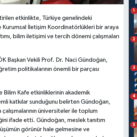
1
ilen etkinlikte, Türkiye genelindeki
 ve Kurumsal İletişim Koordinatörlükleri bir araya
ı, bilim iletişimi ve tercih dönemi çalışmaları
2
ÖK Başkan Vekili Prof. Dr. Naci Gündoğan,
3
retim politikalarının önemli bir parçası
e Bilim Kafe etkinliklerinin akademik
4
emli katkılar sunduğunu belirten Gündoğan,
çalışmalarının üniversiteler ile toplum
ini ifade etti. Gündoğan, meslek tanıtım
5
nüşümün görünür hale gelmesine ve