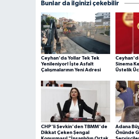
Bunlar da ilginizi çekebilir
Ceyhan'da Yollar Tek Tek
Ceyhan'da
Yenileniyor! İşte Asfalt
Sinema Ke
Çalışmalarının Yeni Adresi
Üstelik Üc
CHP'li Şevkin'den TBMM'de
Adana Büy
Dikkat Çeken Şengal
Önünde Ge
Konuşması! "İnsanlığın Ortak
Servisçile