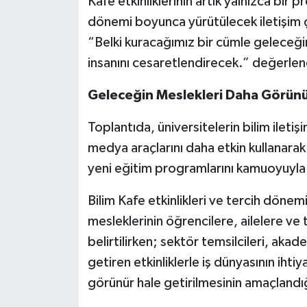
Kafe etkinliklerinin artık yalnızca bir p
dönemi boyunca yürütülecek iletişim 
“Belki kuracağımız bir cümle geleceğin 
insanını cesaretlendirecek.” değerle
Geleceğin Meslekleri Daha Görünü
Toplantıda, üniversitelerin bilim iletiş
medya araçlarını daha etkin kullanarak a
yeni eğitim programlarını kamuoyuyla 
Bilim Kafe etkinlikleri ve tercih dönem
mesleklerinin öğrencilere, ailelere ve
belirtilirken; sektör temsilcileri, aka
getiren etkinliklerle iş dünyasının iht
görünür hale getirilmesinin amaçlandığ