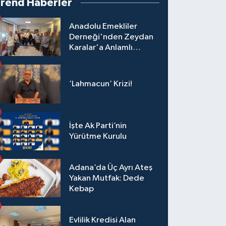
Trend Haberler
Anadolu Emekliler
Derneği'nden Zeydan
Karalar'a Anlamlı
Ziyaret!
‘Lahmacun’ Krizi!
İşte Ak Parti’nin
Yürütme Kurulu
Adana’da Üç Ayrı Ateş
Yakan Mutfak: Dede
Kebap
Evlilik Kredisi Alan