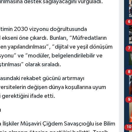
tırılmasına destek sağlayacağını vurguladı.
6
etimin 2030 vizyonu doğrultusunda
 ekseni öne çıkardı. Bunları, “Müfredatların
en yapılandırılması”, “dijital ve yeşil dönüşüm
7
syonu” ve “modüler, belgelendirilebilir ve
tırılması” olarak sıraladı.
8
sasındaki rekabet gücünü artırmayı
ersitelerin değişen dünya koşullarına uyum
gerektiğini ifade etti.
9
ı
 İlişkiler Müşaviri Çiğdem Savaşçıoğlu ise Bilim
10