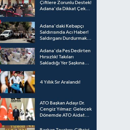
Çiftlere Zorunlu Destek!
Adana'da Dikkat Çeken
Eğitim
Adana'daki Kebapçı
Saldırısında Acı Haber!
Saldırganı Durdurmak
İsterken Hayatını
Kaybetti
Adana'da Pes Dedirten
Hırsızlık! Takıları
Sakladığı Yer Şaşkına
Çevirdi
4 Yıllık Sır Aralandı!
ATO Başkan Adayı Dr.
Cengiz Yılmaz: Gelecek
Dönemde ATO Aidat
Gelirleri Faize Değil,
Üyelerimize Ve