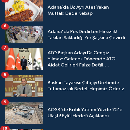
Adana’da Üç Ayrı Ateş Yakan
Mutfak: Dede Kebap
6
Adana'da Pes Dedirten Hırsızlık!
Takıları Sakladığı Yer Şaşkına Çevirdi
7
ATO Başkan Adayı Dr. Cengiz
Yılmaz: Gelecek Dönemde ATO
Aidat Gelirleri Faize Değil,
Üyelerimize Ve Adana'ya Yatırılacak
8
Başkan Tayakısı: Çiftçiyi Üretimde
Tutamazsak Bedeli Hepimiz Öderiz
9
AOSB'de Kritik Yatırım Yüzde 75'e
Ulaştı! Eylül Hedefi Açıklandı
10