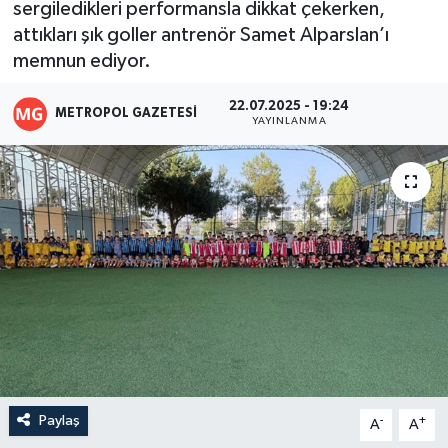
sergiledikleri performansla dikkat çekerken,
attıkları şık goller antrenör Samet Alparslan’ı
memnun ediyor.
22.07.2025 - 19:24
METROPOL GAZETESI
YAYINLANMA
Paylaş
-
+
A
A