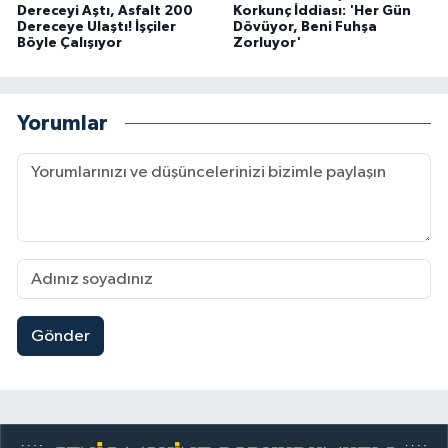
Dereceyi Aştı, Asfalt 200
Korkunç İddiası: 'Her Gün
Dereceye Ulaştı! İşçiler
Dövüyor, Beni Fuhşa
Böyle Çalışıyor
Zorluyor'
Yorumlar
Gönder