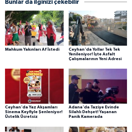
Bunlar da ilginizi çekebilir
Mahkum Yakınları Af İstedi
Ceyhan'da Yollar Tek Tek
Yenileniyor! İşte Asfalt
Çalışmalarının Yeni Adresi
Ceyhan'da Yaz Akşamları
Adana'da Taziye Evinde
Sinema Keyfiyle Şenleniyor!
Silahlı Dehşet! Yaşanan
Üstelik Ücretsiz
Panik Kamerada