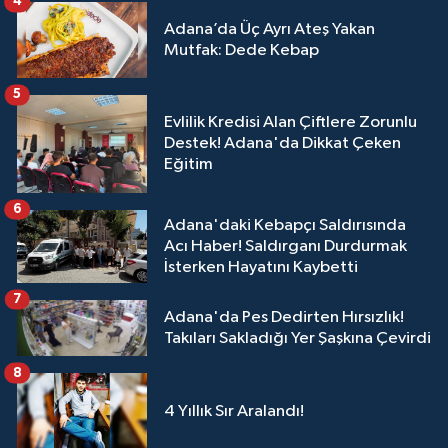
4
Adana’da Üç Ayrı Ateş Yakan
Mutfak: Dede Kebap
5
Evlilik Kredisi Alan Çiftlere Zorunlu
Destek! Adana'da Dikkat Çeken
Eğitim
6
Adana'daki Kebapçı Saldırısında
Acı Haber! Saldırganı Durdurmak
İsterken Hayatını Kaybetti
7
Adana'da Pes Dedirten Hırsızlık!
Takıları Sakladığı Yer Şaşkına Çevirdi
8
4 Yıllık Sır Aralandı!