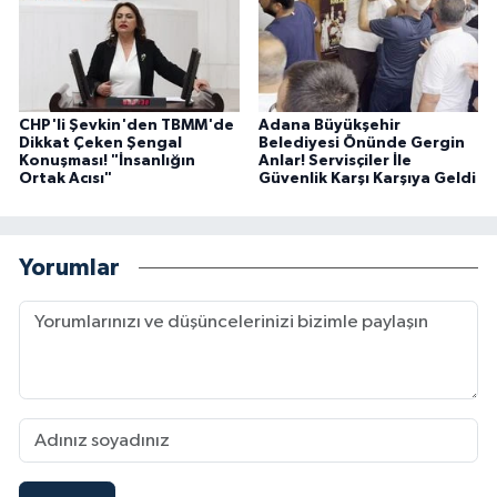
CHP'li Şevkin'den TBMM'de
Adana Büyükşehir
Dikkat Çeken Şengal
Belediyesi Önünde Gergin
Konuşması! "İnsanlığın
Anlar! Servisçiler İle
Ortak Acısı"
Güvenlik Karşı Karşıya Geldi
Yorumlar