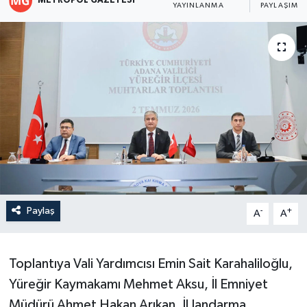
METROPOL GAZETESI
YAYINLANMA
PAYLAŞIM
Paylaş
-
+
A
A
Toplantıya Vali Yardımcısı Emin Sait Karahaliloğlu,
Yüreğir Kaymakamı Mehmet Aksu, İl Emniyet
Müdürü Ahmet Hakan Arıkan, İl Jandarma