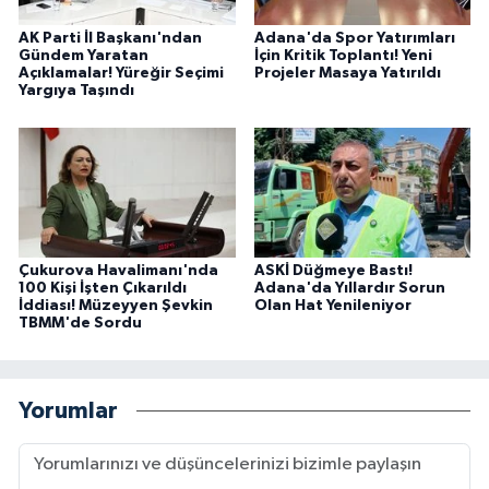
AK Parti İl Başkanı'ndan
Adana'da Spor Yatırımları
Gündem Yaratan
İçin Kritik Toplantı! Yeni
Açıklamalar! Yüreğir Seçimi
Projeler Masaya Yatırıldı
Yargıya Taşındı
Çukurova Havalimanı'nda
ASKİ Düğmeye Bastı!
100 Kişi İşten Çıkarıldı
Adana'da Yıllardır Sorun
İddiası! Müzeyyen Şevkin
Olan Hat Yenileniyor
TBMM'de Sordu
Yorumlar