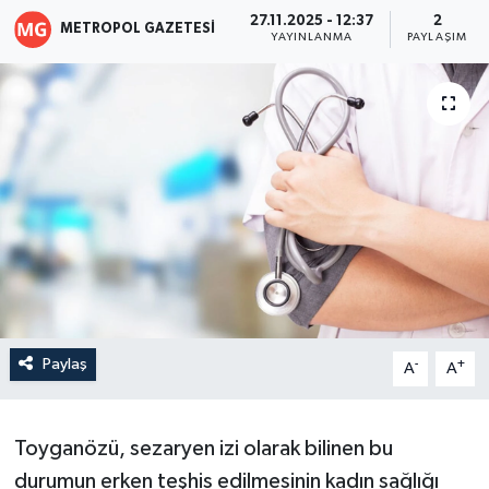
27.11.2025 - 12:37
2
METROPOL GAZETESI
YAYINLANMA
PAYLAŞIM
Paylaş
-
+
A
A
Toyganözü, sezaryen izi olarak bilinen bu
durumun erken teşhis edilmesinin kadın sağlığı