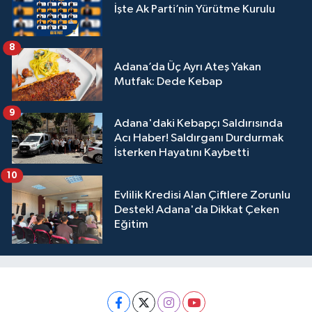
İşte Ak Parti’nin Yürütme Kurulu
8
Adana’da Üç Ayrı Ateş Yakan
Mutfak: Dede Kebap
9
Adana'daki Kebapçı Saldırısında
Acı Haber! Saldırganı Durdurmak
İsterken Hayatını Kaybetti
10
Evlilik Kredisi Alan Çiftlere Zorunlu
Destek! Adana'da Dikkat Çeken
Eğitim