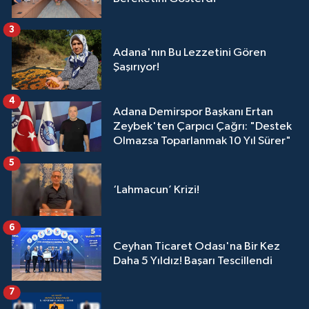
3
Adana'nın Bu Lezzetini Gören
Şaşırıyor!
4
Adana Demirspor Başkanı Ertan
Zeybek'ten Çarpıcı Çağrı: "Destek
Olmazsa Toparlanmak 10 Yıl Sürer"
5
‘Lahmacun’ Krizi!
6
Ceyhan Ticaret Odası'na Bir Kez
Daha 5 Yıldız! Başarı Tescillendi
7