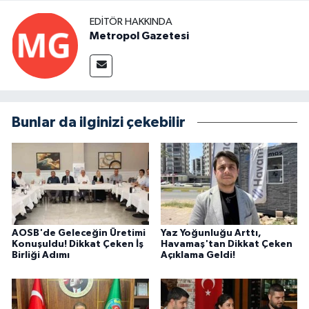
EDITÖR HAKKINDA
Metropol Gazetesi
Bunlar da ilginizi çekebilir
AOSB'de Geleceğin Üretimi
Yaz Yoğunluğu Arttı,
Konuşuldu! Dikkat Çeken İş
Havamaş'tan Dikkat Çeken
Birliği Adımı
Açıklama Geldi!