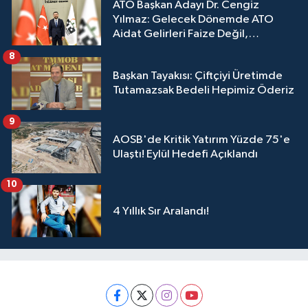
ATO Başkan Adayı Dr. Cengiz
Yılmaz: Gelecek Dönemde ATO
Aidat Gelirleri Faize Değil,
Üyelerimize Ve Adana'ya Yatırılacak
8
Başkan Tayakısı: Çiftçiyi Üretimde
Tutamazsak Bedeli Hepimiz Öderiz
9
AOSB'de Kritik Yatırım Yüzde 75'e
Ulaştı! Eylül Hedefi Açıklandı
10
4 Yıllık Sır Aralandı!