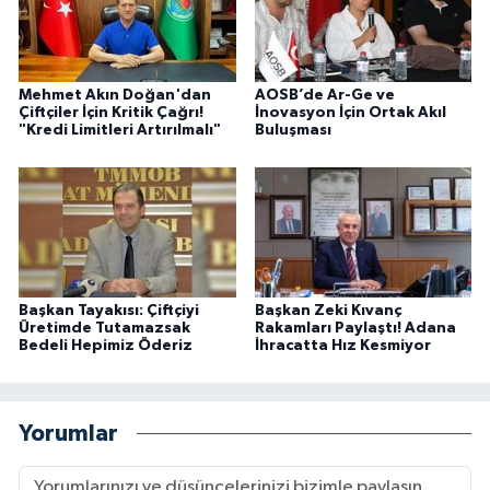
Mehmet Akın Doğan'dan
AOSB’de Ar-Ge ve
Çiftçiler İçin Kritik Çağrı!
İnovasyon İçin Ortak Akıl
"Kredi Limitleri Artırılmalı"
Buluşması
Başkan Tayakısı: Çiftçiyi
Başkan Zeki Kıvanç
Üretimde Tutamazsak
Rakamları Paylaştı! Adana
Bedeli Hepimiz Öderiz
İhracatta Hız Kesmiyor
Yorumlar