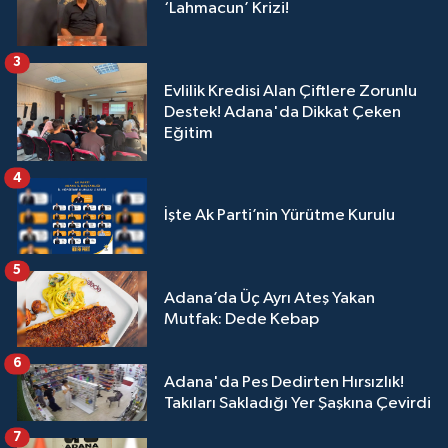
‘Lahmacun’ Krizi!
3
Evlilik Kredisi Alan Çiftlere Zorunlu
Destek! Adana'da Dikkat Çeken
Eğitim
4
İşte Ak Parti’nin Yürütme Kurulu
5
Adana’da Üç Ayrı Ateş Yakan
Mutfak: Dede Kebap
6
Adana'da Pes Dedirten Hırsızlık!
Takıları Sakladığı Yer Şaşkına Çevirdi
7