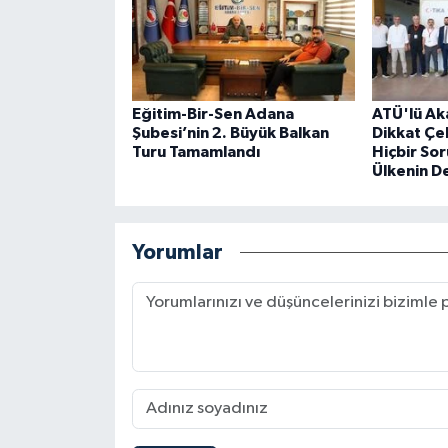
Eğitim-Bir-Sen Adana
ATÜ'lü A
Şubesi’nin 2. Büyük Balkan
Dikkat Çe
Turu Tamamlandı
Hiçbir So
Ülkenin D
Yorumlar