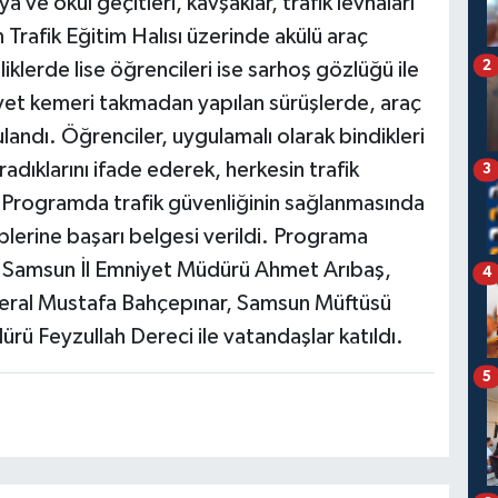
ve okul geçitleri, kavşaklar, trafik levhaları
an Trafik Eğitim Halısı üzerinde akülü araç
2
nliklerde lise öğrencileri ise sarhoş gözlüğü ile
yet kemeri takmadan yapılan sürüşlerde, araç
andı. Öğrenciler, uygulamalı olarak bindikleri
dıklarını ifade ederek, herkesin trafik
3
i. Programda trafik güvenliğinin sağlanmasında
plerine başarı belgesi verildi. Programa
 Samsun İl Emniyet Müdürü Ahmet Arıbaş,
4
eral Mustafa Bahçepınar, Samsun Müftüsü
ürü Feyzullah Dereci ile vatandaşlar katıldı.
5