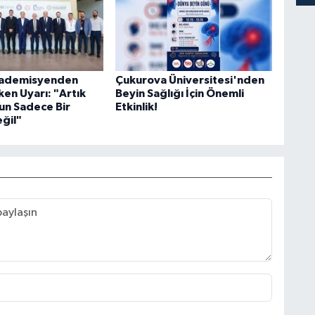
kademisyenden
Çukurova Üniversitesi'nden
ken Uyarı: "Artık
Beyin Sağlığı İçin Önemli
run Sadece Bir
Etkinlik!
eğil"