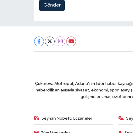
Gönder
Çukurova Metropol, Adana'nın lider haber kaynağı ol
habercilik anlayışıyla siyaset, ekonomi, spor, asay
gelişmeleri, maç özetlerini
Seyhan Nöbetçi Eczaneler
Sey
Tüm Manşetler
Son 