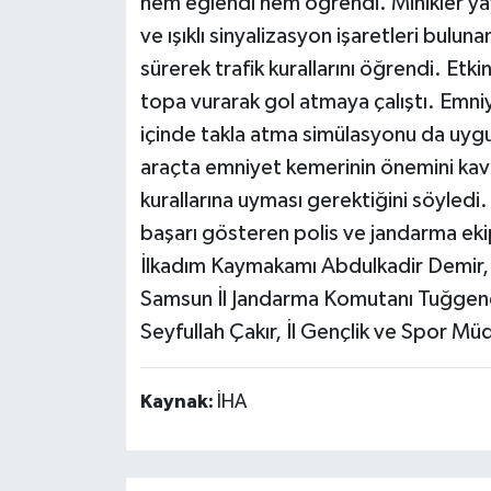
hem eğlendi hem öğrendi. Minikler yaya 
ve ışıklı sinyalizasyon işaretleri bulun
sürerek trafik kurallarını öğrendi. Etki
topa vurarak gol atmaya çalıştı. Emni
içinde takla atma simülasyonu da uygul
araçta emniyet kemerinin önemini kavra
kurallarına uyması gerektiğini söyled
başarı gösteren polis ve jandarma eki
İlkadım Kaymakamı Abdulkadir Demir,
Samsun İl Jandarma Komutanı Tuğgen
Seyfullah Çakır, İl Gençlik ve Spor Müd
Kaynak:
İHA