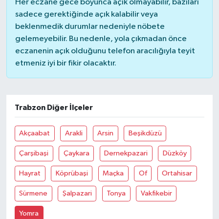
Her eczane gece boyunca açık olmayabilir, bazıları
sadece gerektiğinde açık kalabilir veya
beklenmedik durumlar nedeniyle nöbete
gelemeyebilir. Bu nedenle, yola çıkmadan önce
eczanenin açık olduğunu telefon aracılığıyla teyit
etmeniz iyi bir fikir olacaktır.
Trabzon Diğer İlçeler
Akçaabat
Arakli
Arsin
Beşikdüzü
Çarşibaşi
Çaykara
Dernekpazari
Düzköy
Hayrat
Köprübaşi
Maçka
Of
Ortahisar
Sürmene
Şalpazari
Tonya
Vakfikebir
Yomra