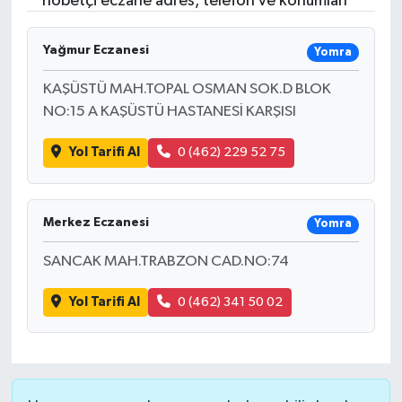
nöbetçi eczane adres, telefon ve konumları
Resmi İlanlar
Yağmur Eczanesi
Yomra
KAŞÜSTÜ MAH.TOPAL OSMAN SOK.D BLOK
NO:15 A KAŞÜSTÜ HASTANESİ KARŞISI
Yol Tarifi Al
0 (462) 229 52 75
Merkez Eczanesi
Yomra
SANCAK MAH.TRABZON CAD.NO:74
Yol Tarifi Al
0 (462) 341 50 02