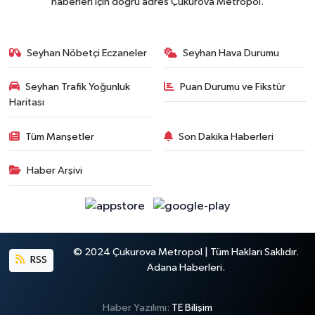
haberleri için doğru adres Çukurova Metropol.
Seyhan Nöbetçi Eczaneler
Seyhan Hava Durumu
Seyhan Trafik Yoğunluk
Puan Durumu ve Fikstür
Haritası
Tüm Manşetler
Son Dakika Haberleri
Haber Arşivi
© 2024 Çukurova Metropol | Tüm Hakları Saklıdır.
RSS
Adana Haberleri.
Haber Yazılımı:
TE Bilişim