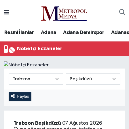
Siyaset
Yazarlar
Seyhan Nöbetçi Eczaneler
Resmi İlanlar
Adana
Adana Demirspor
Adanas
Ekonomi
Foto Galeri
Seyhan Hava Durumu
Nöbetçi Eczaneler
Sağlık
Videolar
Seyhan Trafik Yoğunluk Haritası
Spor
Süper Lig Puan Durumu ve Fikstür
Özel Haberler
Tüm Manşetler
Yerel Yönetim
Son Dakika Haberleri
Paylaş
Kültür-Sanat
Haber Arşivi
Trabzon
Beşikdüzü
07 Ağustos 2026
Magazin