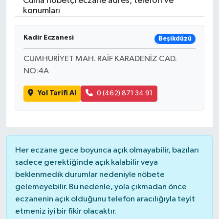
Cuma nöbetçi eczane adres, telefon ve
konumları
Resmi İlanlar
Kadir Eczanesi
Beşikdüzü
CUMHURİYET MAH. RAİF KARADENİZ CAD.
NO:4A
Yol Tarifi Al
0 (462) 871 34 91
Her eczane gece boyunca açık olmayabilir, bazıları
sadece gerektiğinde açık kalabilir veya
beklenmedik durumlar nedeniyle nöbete
gelemeyebilir. Bu nedenle, yola çıkmadan önce
eczanenin açık olduğunu telefon aracılığıyla teyit
etmeniz iyi bir fikir olacaktır.