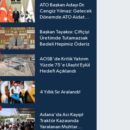
ATO Başkan Adayı Dr.
Cengiz Yılmaz: Gelecek
Dönemde ATO Aidat
Gelirleri Faize Değil,
Üyelerimize Ve
Başkan Tayakısı: Çiftçiyi
Adana'ya Yatırılacak
Üretimde Tutamazsak
Bedeli Hepimiz Öderiz
AOSB'de Kritik Yatırım
Yüzde 75'e Ulaştı! Eylül
Hedefi Açıklandı
4 Yıllık Sır Aralandı!
Adana'da Acı Kayıp!
Traktör Kazasında
Yaralanan Muhtar