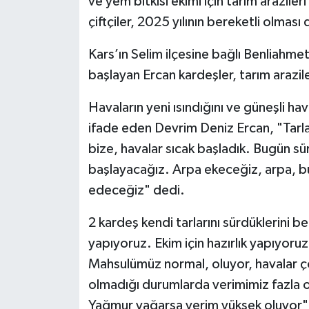
ve yem bitkisi ekimi için tarım araziler
çiftçiler, 2025 yılının bereketli olması
Kars’ın Selim ilçesine bağlı Benliahme
başlayan Ercan kardeşler, tarım arazil
Havaların yeni ısındığını ve güneşli hava
ifade eden Devrim Deniz Ercan, "Tarla
bize, havalar sıcak başladık. Bugün sü
başlayacağız. Arpa ekeceğiz, arpa, bu
edeceğiz" dedi.
2 kardeş kendi tarlarını sürdüklerini b
yapıyoruz. Ekim için hazırlık yapıyoru
Mahsulümüz normal, oluyor, havalar ço
olmadığı durumlarda verimimiz fazla
Yağmur yağarsa verim yüksek oluyor"