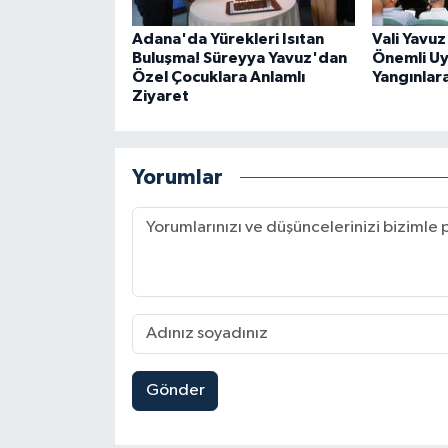
Adana'da Yürekleri Isıtan
Vali Yavu
Buluşma! Süreyya Yavuz'dan
Önemli Uy
Özel Çocuklara Anlamlı
Yangınlara
Ziyaret
Yorumlar
Gönder