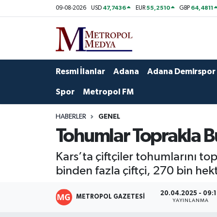
47,7436
55,2510
64,4811
09-08-2026
USD
EUR
GBP
Siyaset
Yazarlar
Seyhan Nöbetçi Eczaneler
Ekonomi
Foto Galeri
Seyhan Hava Durumu
Resmi İlanlar
Adana
Adana Demirspor
Sağlık
Videolar
Seyhan Trafik Yoğunluk Haritası
Spor
Metropol FM
Spor
Süper Lig Puan Durumu ve Fikstür
HABERLER
GENEL
Tohumlar Toprakla B
Özel Haberler
Tüm Manşetler
Kars’ta çiftçiler tohumlarını to
Yerel Yönetim
Son Dakika Haberleri
binden fazla çiftçi, 270 bin he
Kültür-Sanat
Haber Arşivi
20.04.2025 - 09:
METROPOL GAZETESI
YAYINLANMA
Magazin