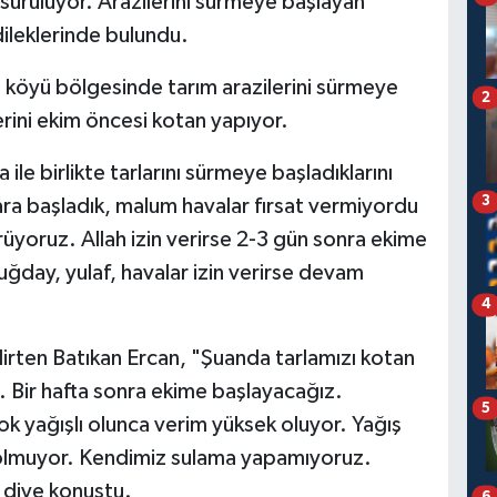
i sürülüyor. Arazilerini sürmeye başlayan
 dileklerinde bulundu.
t köyü bölgesinde tarım arazilerini sürmeye
2
erini ekim öncesi kotan yapıyor.
 ile birlikte tarlarını sürmeye başladıklarını
3
ra başladık, malum havalar fırsat vermiyordu
rüyoruz. Allah izin verirse 2-3 gün sonra ekime
ğday, yulaf, havalar izin verirse devam
4
elirten Batıkan Ercan, "Şuanda tarlamızı kotan
z. Bir hafta sonra ekime başlayacağız.
5
k yağışlı olunca verim yüksek oluyor. Yağış
 olmuyor. Kendimiz sulama yapamıyoruz.
 diye konuştu.
6