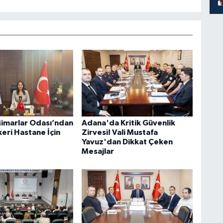
marlar Odası’ndan
Adana'da Kritik Güvenlik
eri Hastane İçin
Zirvesi! Vali Mustafa
Yavuz'dan Dikkat Çeken
Mesajlar