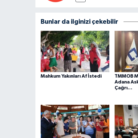
Bunlar da ilginizi çekebilir
Mahkum Yakınları Af İstedi
TMMOB Mi
Adana Ask
Çağrı…