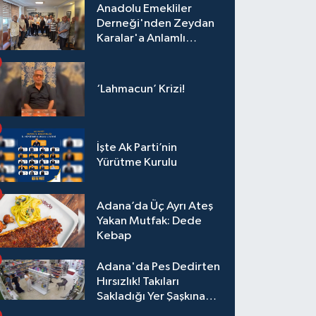
Anadolu Emekliler
Derneği'nden Zeydan
Karalar'a Anlamlı
Ziyaret!
‘Lahmacun’ Krizi!
İşte Ak Parti’nin
Yürütme Kurulu
Adana’da Üç Ayrı Ateş
Yakan Mutfak: Dede
Kebap
Adana'da Pes Dedirten
Hırsızlık! Takıları
Sakladığı Yer Şaşkına
Çevirdi