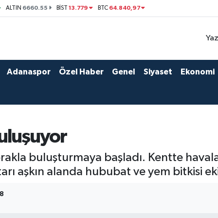
6660.55
13.779
64.840,97
ALTIN
BİST
BTC
Yaz
Adanaspor
Özel Haber
Genel
Siyaset
Ekonomi
uluşuyor
prakla buluşturmaya başladı. Kentte havalar
ktarı aşkın alanda hububat ve yem bitkisi 
18