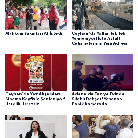
Mahkum Yakınları Af İstedi
Ceyhan'da Yollar Tek Tek
Yenileniyor! İşte Asfalt
Çalışmalarının Yeni Adresi
Ceyhan'da Yaz Akşamları
Adana'da Taziye Evinde
Sinema Keyfiyle Şenleniyor!
Silahlı Dehşet! Yaşanan
Üstelik Ücretsiz
Panik Kamerada