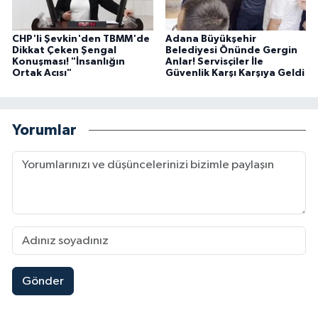
CHP'li Şevkin'den TBMM'de
Adana Büyükşehir
Dikkat Çeken Şengal
Belediyesi Önünde Gergin
Konuşması! "İnsanlığın
Anlar! Servisçiler İle
Ortak Acısı"
Güvenlik Karşı Karşıya Geldi
Yorumlar
Gönder