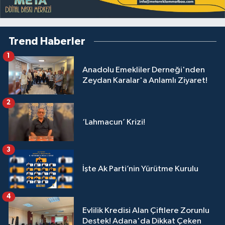
Trend Haberler
1
Anadolu Emekliler Derneği'nden
Zeydan Karalar'a Anlamlı Ziyaret!
2
‘Lahmacun’ Krizi!
3
İşte Ak Parti’nin Yürütme Kurulu
4
Evlilik Kredisi Alan Çiftlere Zorunlu
Destek! Adana'da Dikkat Çeken