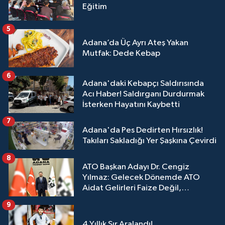
Eğitim
5
Adana’da Üç Ayrı Ateş Yakan
Mutfak: Dede Kebap
6
Adana'daki Kebapçı Saldırısında
Acı Haber! Saldırganı Durdurmak
İsterken Hayatını Kaybetti
7
Adana'da Pes Dedirten Hırsızlık!
Takıları Sakladığı Yer Şaşkına Çevirdi
8
ATO Başkan Adayı Dr. Cengiz
Yılmaz: Gelecek Dönemde ATO
Aidat Gelirleri Faize Değil,
Üyelerimize Ve Adana'ya Yatırılacak
9
4 Yıllık Sır Aralandı!