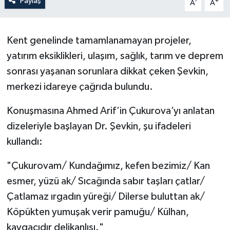
Paylaş
-
+
A
A
Kent genelinde tamamlanamayan projeler,
yatırım eksiklikleri, ulaşım, sağlık, tarım ve deprem
sonrası yaşanan sorunlara dikkat çeken Şevkin,
merkezi idareye çağrıda bulundu.
Konuşmasına Ahmed Arif’in Çukurova’yı anlatan
dizeleriyle başlayan Dr. Şevkin, şu ifadeleri
kullandı:
"Çukurovam/ Kundağımız, kefen bezimiz/ Kan
esmer, yüzü ak/ Sıcağında sabır taşları çatlar/
Çatlamaz ırgadın yüreği/ Dilerse buluttan ak/
Köpükten yumuşak verir pamuğu/ Külhan,
kavgacıdır delikanlısı."