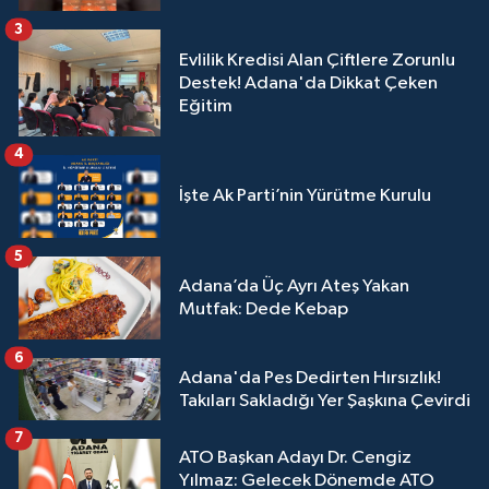
3
Evlilik Kredisi Alan Çiftlere Zorunlu
Destek! Adana'da Dikkat Çeken
Eğitim
4
İşte Ak Parti’nin Yürütme Kurulu
5
Adana’da Üç Ayrı Ateş Yakan
Mutfak: Dede Kebap
6
Adana'da Pes Dedirten Hırsızlık!
Takıları Sakladığı Yer Şaşkına Çevirdi
7
ATO Başkan Adayı Dr. Cengiz
Yılmaz: Gelecek Dönemde ATO