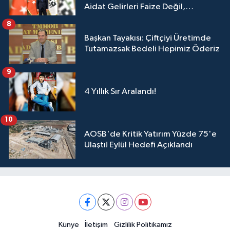
Aidat Gelirleri Faize Değil,
Üyelerimize Ve Adana'ya Yatırılacak
8
Başkan Tayakısı: Çiftçiyi Üretimde
Tutamazsak Bedeli Hepimiz Öderiz
9
4 Yıllık Sır Aralandı!
10
AOSB'de Kritik Yatırım Yüzde 75'e
Ulaştı! Eylül Hedefi Açıklandı
Künye
İletişim
Gizlilik Politikamız