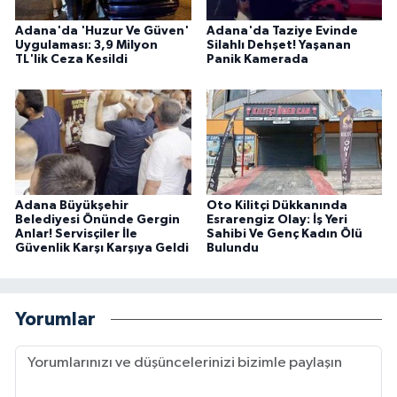
Adana'da 'Huzur Ve Güven'
Adana'da Taziye Evinde
Uygulaması: 3,9 Milyon
Silahlı Dehşet! Yaşanan
TL'lik Ceza Kesildi
Panik Kamerada
Adana Büyükşehir
Oto Kilitçi Dükkanında
Belediyesi Önünde Gergin
Esrarengiz Olay: İş Yeri
Anlar! Servisçiler İle
Sahibi Ve Genç Kadın Ölü
Güvenlik Karşı Karşıya Geldi
Bulundu
Yorumlar