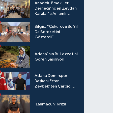
Anadolu Emekliler
Derneği'nden Zeydan
Karalar'a Anlamlı
Ziyaret!
Bilgiç: “Çukurova Bu Yıl
Da Bereketini
Gösterdi”
Adana'nın Bu Lezzetini
Gören Şaşırıyor!
Adana Demirspor
Başkanı Ertan
Zeybek'ten Çarpıcı
Çağrı: "Destek Olmazsa
Toparlanmak 10 Yıl
Sürer"
‘Lahmacun’ Krizi!