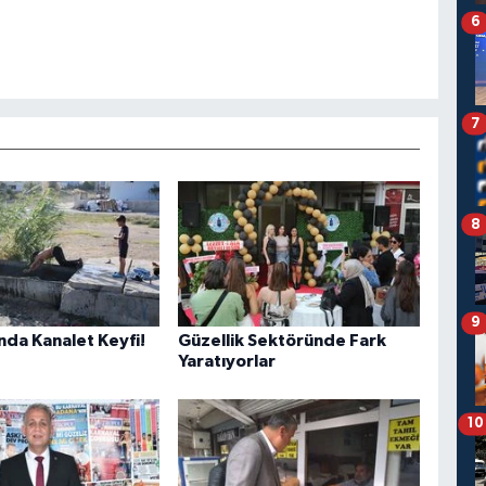
6
7
8
9
nda Kanalet Keyfi!
Güzellik Sektöründe Fark
Yaratıyorlar
10