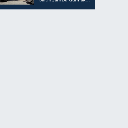
Saldırganı Durdurmak
İsterken Hayatını
Kaybetti