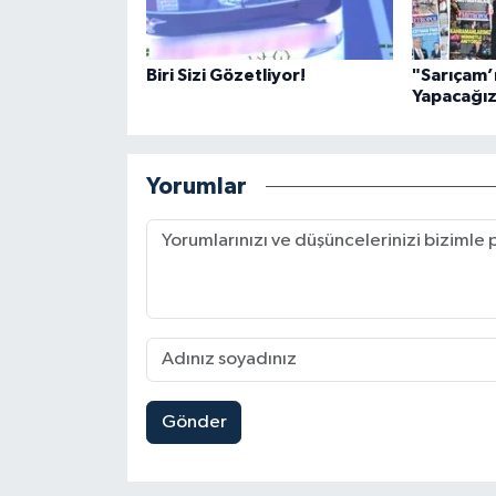
Biri Sizi Gözetliyor!
"Sarıçam’ı
Yapacağı
Yorumlar
Gönder