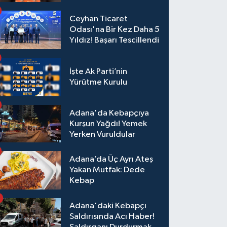
Ceyhan Ticaret
Odası'na Bir Kez Daha 5
Yıldız! Başarı Tescillendi
İşte Ak Parti’nin
Yürütme Kurulu
Adana'da Kebapçıya
Kurşun Yağdı! Yemek
Yerken Vuruldular
Adana’da Üç Ayrı Ateş
Yakan Mutfak: Dede
Kebap
Adana'daki Kebapçı
Saldırısında Acı Haber!