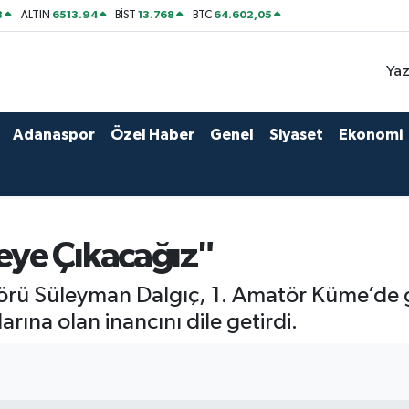
8
6513.94
13.768
64.602,05
ALTIN
BİST
BTC
Yaz
Adanaspor
Özel Haber
Genel
Siyaset
Ekonomi
ye Çıkacağız"
rü Süleyman Dalgıç, 1. Amatör Küme’de gö
ına olan inancını dile getirdi.