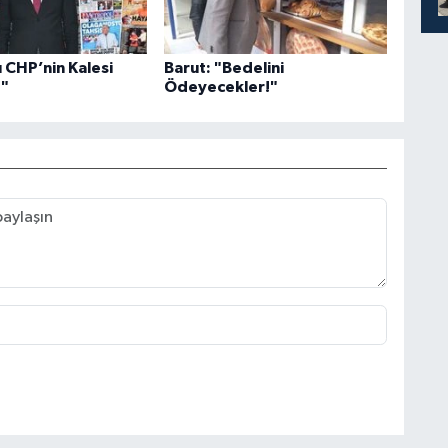
 CHP’nin Kalesi
Barut: "Bedelini
z"
Ödeyecekler!"