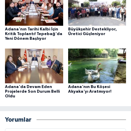
Adana'nın Tarihi Kalbi İçin
Büyükşehir Destekliyor,
Kritik Toplantı! Tepebağ'da
Üretici Güçleniyor
Yeni Dönem Başlıyor
Adana'da Devam Eden
Adana'nın Bu Köşesi
Projelerde Son Durum Belli
Akyaka'yı Aratmıyor!
Oldu
Yorumlar