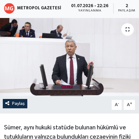
01.07.2026 - 22:26
2
METROPOL GAZETESI
YAYINLANMA
PAYLAŞIM
Paylaş
-
+
A
A
Sümer, aynı hukuki statüde bulunan hükümlü ve
tutukluların yalnızca bulundukları cezaevinin fiziki