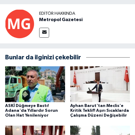
EDITÖR HAKKINDA
Metropol Gazetesi
Bunlar da ilginizi çekebilir
ASKİ Düğmeye Bastı!
Ayhan Barut'tan Meclis'e
Adana'da Yıllardır Sorun
Kritik Teklif! Aşırı Sıcaklarda
Olan Hat Yenileniyor
Çalışma Düzeni Değişebilir