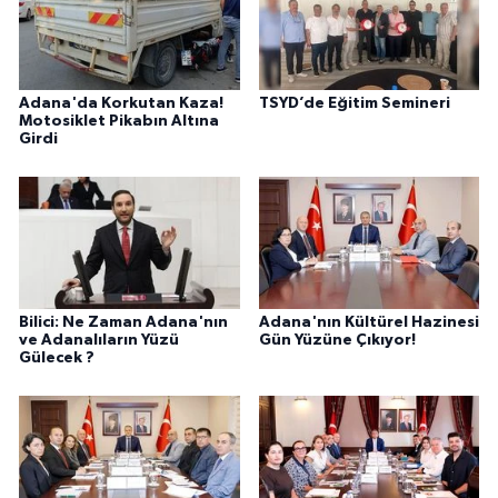
Adana'da Korkutan Kaza!
TSYD’de Eğitim Semineri
Motosiklet Pikabın Altına
Girdi
Bilici: Ne Zaman Adana'nın
Adana'nın Kültürel Hazinesi
ve Adanalıların Yüzü
Gün Yüzüne Çıkıyor!
Gülecek ?