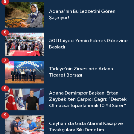
5
Adana'nın Bu Lezzetini Gören
Şaşırıyor!
6
50 İtfaiyeci Yemin Ederek Görevine
Başladı
7
Türkiye’nin Zirvesinde Adana
Ticaret Borsası
8
Adana Demirspor Başkanı Ertan
Zeybek'ten Çarpıcı Çağrı: "Destek
Olmazsa Toparlanmak 10 Yıl Sürer"
9
Ceyhan'da Gıda Alarmı! Kasap ve
Tavukçulara Sıkı Denetim