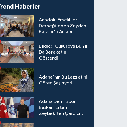
Trend Haberler
Anadolu Emekliler
Derneği'nden Zeydan
Karalar'a Anlamlı
Ziyaret!
Bilgiç: “Çukurova Bu Yıl
Da Bereketini
Gösterdi”
Adana'nın Bu Lezzetini
Gören Şaşırıyor!
Adana Demirspor
Başkanı Ertan
Zeybek'ten Çarpıcı
Çağrı: "Destek Olmazsa
Toparlanmak 10 Yıl