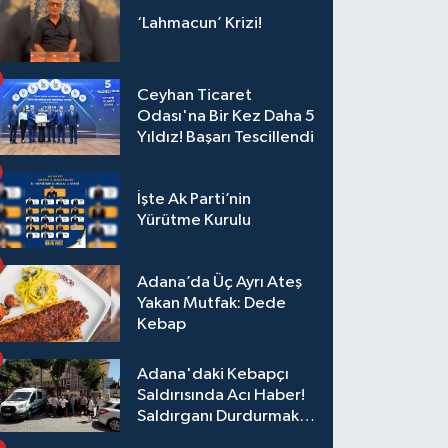
Sürer"
‘Lahmacun’ Krizi!
Ceyhan Ticaret
Odası'na Bir Kez Daha 5
Yıldız! Başarı Tescillendi
İşte Ak Parti’nin
Yürütme Kurulu
Adana’da Üç Ayrı Ateş
Yakan Mutfak: Dede
Kebap
Adana'daki Kebapçı
Saldırısında Acı Haber!
Saldırganı Durdurmak
İsterken Hayatını