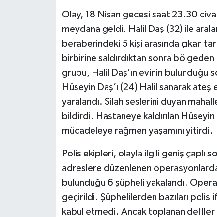
Olay, 18 Nisan gecesi saat 23.30 civar
meydana geldi. Halil Daş (32) ile aral
beraberindeki 5 kişi arasında çıkan ta
birbirine saldırdıktan sonra bölgeden 
grubu, Halil Daş’ın evinin bulunduğu
Hüseyin Daş’ı (24) Halil sanarak ateş 
yaralandı. Silah seslerini duyan mahall
bildirdi. Hastaneye kaldırılan Hüsey
mücadeleye rağmen yaşamını yitirdi.
Polis ekipleri, olayla ilgili geniş çaplı 
adreslere düzenlenen operasyonlarda, a
bulunduğu 6 şüpheli yakalandı. Operas
geçirildi. Şüphelilerden bazıları polis 
kabul etmedi. Ancak toplanan deliller