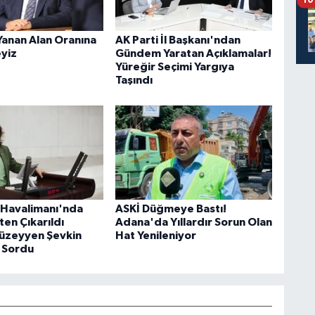
10
Yanan Alan Oranına
AK Parti İl Başkanı'ndan
eyiz
Gündem Yaratan Açıklamalar!
Yüreğir Seçimi Yargıya
Taşındı
Havalimanı'nda
ASKİ Düğmeye Bastı!
şten Çıkarıldı
Adana'da Yıllardır Sorun Olan
Müzeyyen Şevkin
Hat Yenileniyor
 Sordu