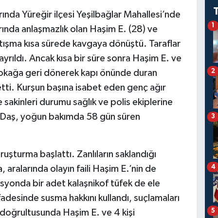
ında Yüreğir ilçesi Yeşilbağlar Mahallesi’nde
1
arında anlaşmazlık olan Haşim E. (28) ve
rtışma kısa sürede kavgaya dönüştü. Taraflar
ayrıldı. Ancak kısa bir süre sonra Haşim E. ve
2
 sokağa geri dönerek kapı önünde duran
etti. Kurşun başına isabet eden genç ağır
e sakinleri durumu sağlık ve polis ekiplerine
in Daş, yoğun bakımda 58 gün süren
3
soruşturma başlattı. Zanlıların saklandığı
4
ralarında olayın faili Haşim E.’nin de
yonda bir adet kalaşnikof tüfek de ele
ifadesinde susma hakkını kullandı, suçlamaları
5
 doğrultusunda Haşim E. ve 4 kişi