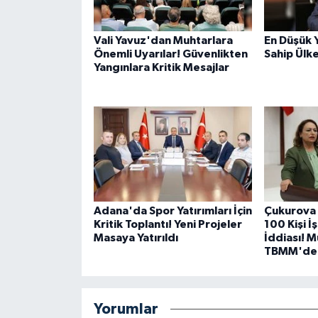
Vali Yavuz'dan Muhtarlara
En Düşük 
Önemli Uyarılar! Güvenlikten
Sahip Ülk
Yangınlara Kritik Mesajlar
Adana'da Spor Yatırımları İçin
Çukurova 
Kritik Toplantı! Yeni Projeler
100 Kişi İ
Masaya Yatırıldı
İddiası! 
TBMM'de
Yorumlar