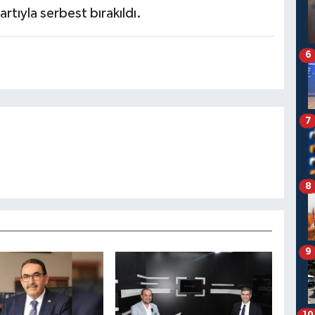
artıyla serbest bırakıldı.
6
7
8
9