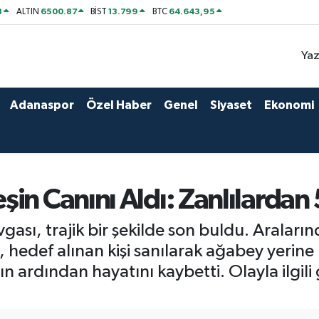
8
6500.87
13.799
64.643,95
ALTIN
BİST
BTC
Yaz
Adanaspor
Özel Haber
Genel
Siyaset
Ekonomi
in Canını Aldı: Zanlılardan 
ası, trajik bir şekilde son buldu. Aralar
 hedef alınan kişi sanılarak ağabey yerine
ardından hayatını kaybetti. Olayla ilgili g