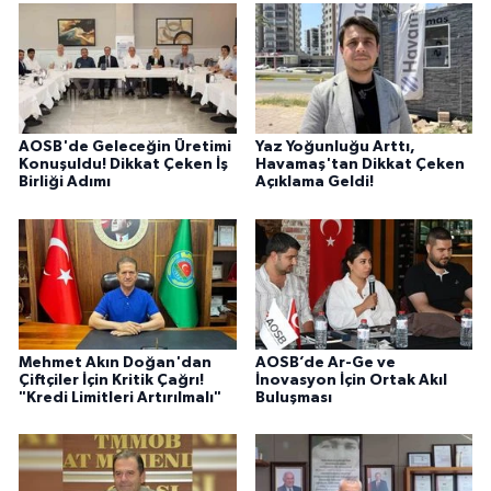
AOSB'de Geleceğin Üretimi
Yaz Yoğunluğu Arttı,
Konuşuldu! Dikkat Çeken İş
Havamaş'tan Dikkat Çeken
Birliği Adımı
Açıklama Geldi!
Mehmet Akın Doğan'dan
AOSB’de Ar-Ge ve
Çiftçiler İçin Kritik Çağrı!
İnovasyon İçin Ortak Akıl
"Kredi Limitleri Artırılmalı"
Buluşması