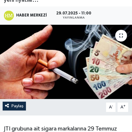
yeni fiyatlar...
29.07.2025 - 11:00
HABER MERKEZI
YAYINLANMA
Paylaş
-
+
A
A
JTI grubuna ait sigara markalarına 29 Temmuz