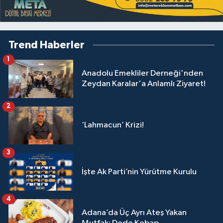
Trend Haberler
1
Anadolu Emekliler Derneği'nden
Zeydan Karalar'a Anlamlı Ziyaret!
2
‘Lahmacun’ Krizi!
3
İşte Ak Parti’nin Yürütme Kurulu
4
Adana’da Üç Ayrı Ateş Yakan