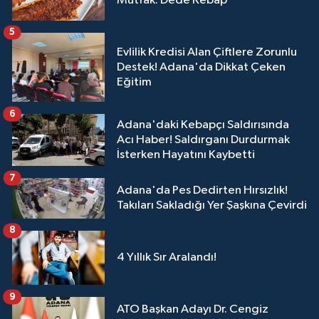
Mutfak: Dede Kebap
5
Evlilik Kredisi Alan Çiftlere Zorunlu
Destek! Adana'da Dikkat Çeken
Eğitim
6
Adana'daki Kebapçı Saldırısında
Acı Haber! Saldırganı Durdurmak
İsterken Hayatını Kaybetti
7
Adana'da Pes Dedirten Hırsızlık!
Takıları Sakladığı Yer Şaşkına Çevirdi
8
4 Yıllık Sır Aralandı!
9
ATO Başkan Adayı Dr. Cengiz