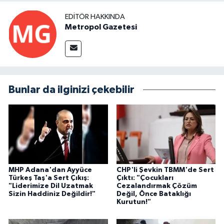
EDITÖR HAKKINDA
Metropol Gazetesi
Bunlar da ilginizi çekebilir
MHP Adana'dan Ayyüce
CHP'li Şevkin TBMM'de Sert
Türkeş Taş'a Sert Çıkış:
Çıktı: "Çocukları
"Liderimize Dil Uzatmak
Cezalandırmak Çözüm
Sizin Haddiniz Değildir!"
Değil, Önce Bataklığı
Kurutun!"