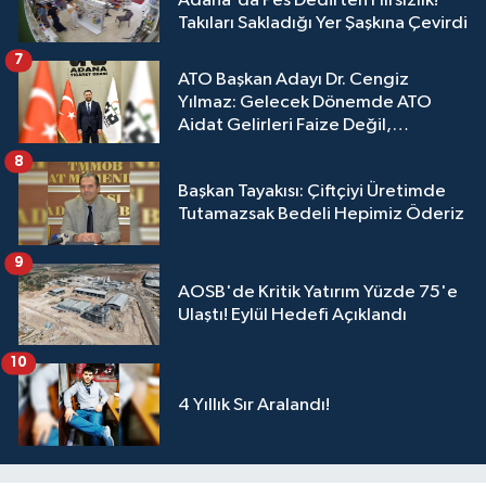
Adana'da Pes Dedirten Hırsızlık!
Takıları Sakladığı Yer Şaşkına Çevirdi
7
ATO Başkan Adayı Dr. Cengiz
Yılmaz: Gelecek Dönemde ATO
Aidat Gelirleri Faize Değil,
Üyelerimize Ve Adana'ya Yatırılacak
8
Başkan Tayakısı: Çiftçiyi Üretimde
Tutamazsak Bedeli Hepimiz Öderiz
9
AOSB'de Kritik Yatırım Yüzde 75'e
Ulaştı! Eylül Hedefi Açıklandı
10
4 Yıllık Sır Aralandı!