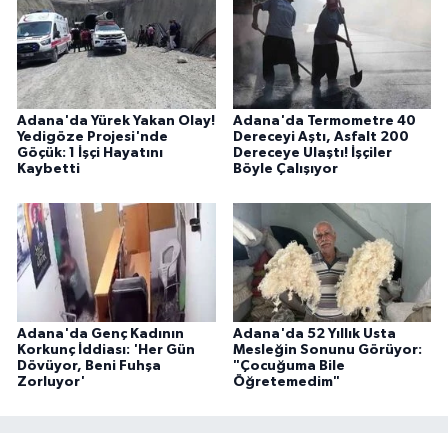
Adana'da Yürek Yakan Olay!
Adana'da Termometre 40
Yedigöze Projesi'nde
Dereceyi Aştı, Asfalt 200
Göçük: 1 İşçi Hayatını
Dereceye Ulaştı! İşçiler
Kaybetti
Böyle Çalışıyor
Adana'da Genç Kadının
Adana'da 52 Yıllık Usta
Korkunç İddiası: 'Her Gün
Mesleğin Sonunu Görüyor:
Dövüyor, Beni Fuhşa
"Çocuğuma Bile
Zorluyor'
Öğretemedim"