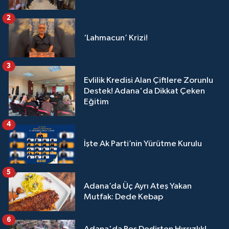
2
‘Lahmacun’ Krizi!
3
Evlilik Kredisi Alan Çiftlere Zorunlu
Destek! Adana'da Dikkat Çeken
Eğitim
4
İşte Ak Parti’nin Yürütme Kurulu
5
Adana’da Üç Ayrı Ateş Yakan
Mutfak: Dede Kebap
6