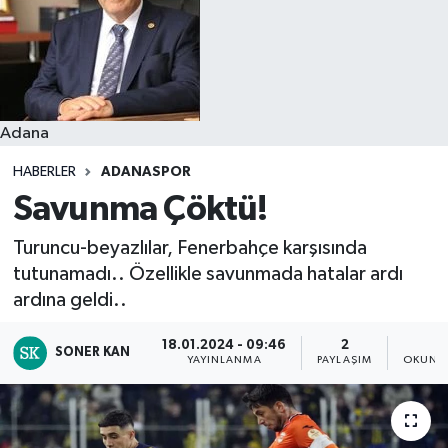
Resmi İlanlar
Adana
HABERLER
ADANASPOR
Savunma Çöktü!
Turuncu-beyazlılar, Fenerbahçe karşısında
tutunamadı.. Özellikle savunmada hatalar ardı
ardına geldi..
18.01.2024 - 09:46
2
1
SONER KAN
YAYINLANMA
PAYLAŞIM
OKUNMA