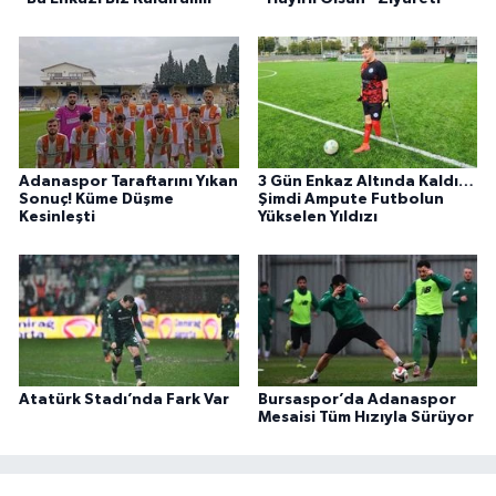
Adanaspor Taraftarını Yıkan
3 Gün Enkaz Altında Kaldı…
Sonuç! Küme Düşme
Şimdi Ampute Futbolun
Kesinleşti
Yükselen Yıldızı
Atatürk Stadı’nda Fark Var
Bursaspor’da Adanaspor
Mesaisi Tüm Hızıyla Sürüyor