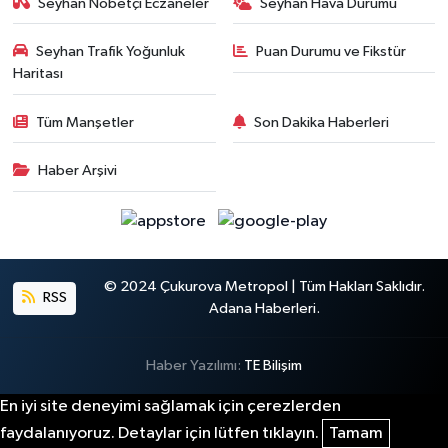
Seyhan Nöbetçi Eczaneler
Seyhan Hava Durumu
Seyhan Trafik Yoğunluk
Puan Durumu ve Fikstür
Haritası
Tüm Manşetler
Son Dakika Haberleri
Haber Arşivi
© 2024 Çukurova Metropol | Tüm Hakları Saklıdır.
RSS
Adana Haberleri.
Haber Yazılımı:
TE Bilişim
En iyi site deneyimi sağlamak için çerezlerden
faydalanıyoruz. Detaylar için lütfen tıklayın.
Tamam