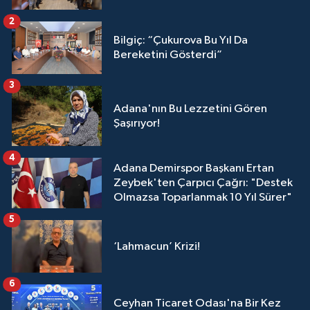
2
Bilgiç: “Çukurova Bu Yıl Da
Bereketini Gösterdi”
3
Adana'nın Bu Lezzetini Gören
Şaşırıyor!
4
Adana Demirspor Başkanı Ertan
Zeybek'ten Çarpıcı Çağrı: "Destek
Olmazsa Toparlanmak 10 Yıl Sürer"
5
‘Lahmacun’ Krizi!
6
Ceyhan Ticaret Odası'na Bir Kez