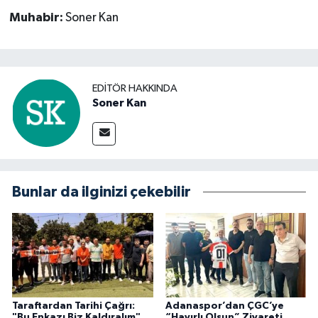
Muhabir:
Soner Kan
EDITÖR HAKKINDA
Soner Kan
Bunlar da ilginizi çekebilir
Taraftardan Tarihi Çağrı:
Adanaspor’dan ÇGC’ye
"Bu Enkazı Biz Kaldıralım"
“Hayırlı Olsun” Ziyareti