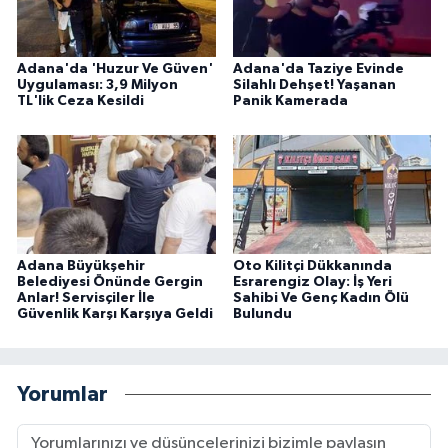
Adana'da 'Huzur Ve Güven'
Adana'da Taziye Evinde
Uygulaması: 3,9 Milyon
Silahlı Dehşet! Yaşanan
TL'lik Ceza Kesildi
Panik Kamerada
Adana Büyükşehir
Oto Kilitçi Dükkanında
Belediyesi Önünde Gergin
Esrarengiz Olay: İş Yeri
Anlar! Servisçiler İle
Sahibi Ve Genç Kadın Ölü
Güvenlik Karşı Karşıya Geldi
Bulundu
Yorumlar