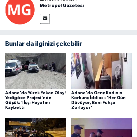
Metropol Gazetesi
Bunlar da ilginizi çekebilir
Adana'da Yürek Yakan Olay!
Adana'da Genç Kadının
Yedigöze Projesi'nde
Korkunç İddiası: 'Her Gün
Göçük: 1 İşçi Hayatını
Dövüyor, Beni Fuhşa
Kaybetti
Zorluyor'