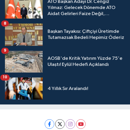
ATO Başkan Adayı Dr. Cengiz
Yılmaz: Gelecek Dönemde ATO
Aidat Gelirleri Faize Değil,
Üyelerimize Ve Adana'ya Yatırılacak
8
Başkan Tayakısı: Çiftçiyi Üretimde
Tutamazsak Bedeli Hepimiz Öderiz
9
AOSB'de Kritik Yatırım Yüzde 75'e
Ulaştı! Eylül Hedefi Açıklandı
10
4 Yıllık Sır Aralandı!