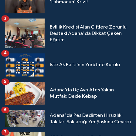
‘Lahmacun’ Krizi!
3
Evlilik Kredisi Alan Çiftlere Zorunlu
Destek! Adana'da Dikkat Çeken
Eğitim
4
İşte Ak Parti’nin Yürütme Kurulu
5
Adana’da Üç Ayrı Ateş Yakan
Mutfak: Dede Kebap
6
Adana'da Pes Dedirten Hırsızlık!
Takıları Sakladığı Yer Şaşkına Çevirdi
7