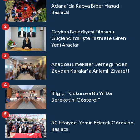
Adana'da Kapya Biber Hasadı
Başladı!
2
Ceyhan Belediyesi Filosunu
Güçlendirdi! İşte Hizmete Giren
Yeni Araçlar
3
Anadolu Emekliler Derneği'nden
Zeydan Karalar'a Anlamlı Ziyaret!
4
Bilgiç: “Çukurova Bu Yıl Da
Bereketini Gösterdi”
5
50 İtfaiyeci Yemin Ederek Görevine
Başladı