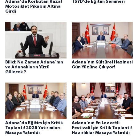
Adana'da Korkutan Kaza!
TSYD’de Eğitim Semineri
Motosiklet Pikabın Altına
Girdi
Bilici: Ne Zaman Adana'nın
Adana'nın Kültürel Hazinesi
ve Adanalıların Yüzü
Gün Yüzüne Çıkıyor!
Gülecek ?
Adana'da Eğitim İçin Kritik
Adana'nın En Lezzetli
Toplantı! 2026 Yatırımları
Festivali İçin Kritik Toplantı!
Masaya Yatırıldı
Hazırlıklar Masaya Yatırıldı