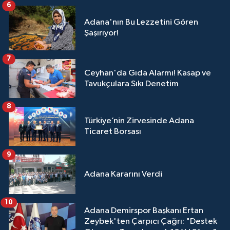
6
Adana'nın Bu Lezzetini Gören
Şaşırıyor!
7
Ceyhan'da Gıda Alarmı! Kasap ve
Tavukçulara Sıkı Denetim
8
Türkiye’nin Zirvesinde Adana
Ticaret Borsası
9
Adana Kararını Verdi
10
Adana Demirspor Başkanı Ertan
Zeybek'ten Çarpıcı Çağrı: "Destek