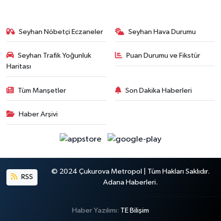
Seyhan Nöbetçi Eczaneler
Seyhan Hava Durumu
Seyhan Trafik Yoğunluk
Puan Durumu ve Fikstür
Haritası
Tüm Manşetler
Son Dakika Haberleri
Haber Arşivi
© 2024 Çukurova Metropol | Tüm Hakları Saklıdır.
RSS
Adana Haberleri.
Haber Yazılımı:
TE Bilişim