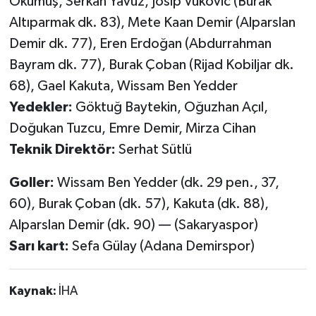
Okumuş, Serkan Yavuz, Josip Vukovic (Burak
Altıparmak dk. 83), Mete Kaan Demir (Alparslan
Demir dk. 77), Eren Erdoğan (Abdurrahman
Bayram dk. 77), Burak Çoban (Rijad Kobiljar dk.
68), Gael Kakuta, Wissam Ben Yedder
Yedekler:
Göktuğ Baytekin, Oğuzhan Açıl,
Doğukan Tuzcu, Emre Demir, Mirza Cihan
Teknik Direktör:
Serhat Sütlü
Goller:
Wissam Ben Yedder (dk. 29 pen., 37,
60), Burak Çoban (dk. 57), Kakuta (dk. 88),
Alparslan Demir (dk. 90) — (Sakaryaspor)
Sarı kart:
Sefa Gülay (Adana Demirspor)
Kaynak:
İHA