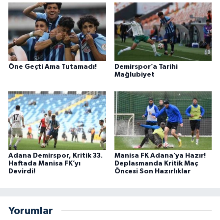
Öne Geçti Ama Tutamadı!
Demirspor’a Tarihi
Mağlubiyet
Adana Demirspor, Kritik 33.
Manisa FK Adana’ya Hazır!
Haftada Manisa FK’yı
Deplasmanda Kritik Maç
Devirdi!
Öncesi Son Hazırlıklar
Yorumlar