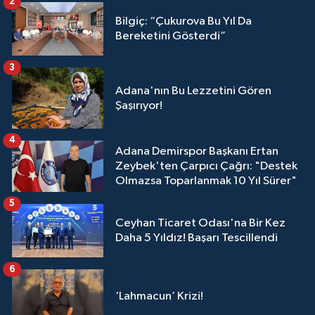
2
Bilgiç: “Çukurova Bu Yıl Da
Bereketini Gösterdi”
3
Adana'nın Bu Lezzetini Gören
Şaşırıyor!
4
Adana Demirspor Başkanı Ertan
Zeybek'ten Çarpıcı Çağrı: "Destek
Olmazsa Toparlanmak 10 Yıl Sürer"
5
Ceyhan Ticaret Odası'na Bir Kez
Daha 5 Yıldız! Başarı Tescillendi
6
‘Lahmacun’ Krizi!