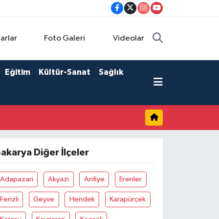
arlar
Foto Galeri
Videolar
Eğitim
Kültür-Sanat
Sağlık
akarya Diğer İlçeler
Adapazari
Akyazi
Arifiye
Erenler
Ferizli
Geyve
Hendek
Karapürçek