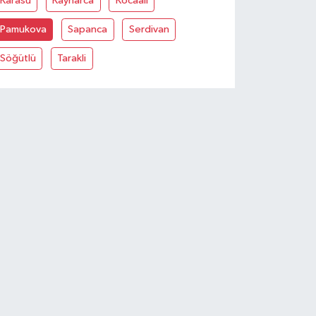
Karasu
Kaynarca
Kocaali
Pamukova
Sapanca
Serdivan
Söğütlü
Tarakli