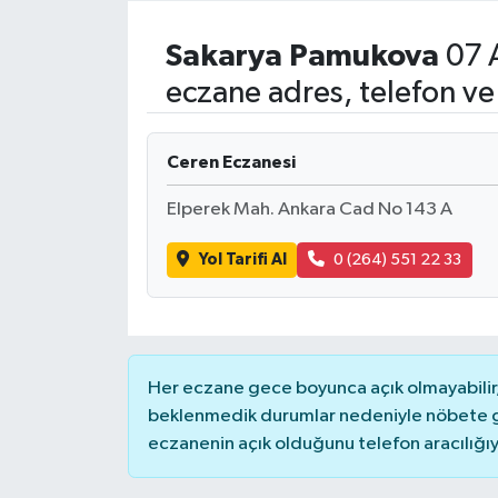
Resmi İlanlar
Sakarya
Pamukova
07 
eczane adres, telefon ve
Ceren Eczanesi
Elperek Mah. Ankara Cad No 143 A
Yol Tarifi Al
0 (264) 551 22 33
Her eczane gece boyunca açık olmayabilir, 
beklenmedik durumlar nedeniyle nöbete g
eczanenin açık olduğunu telefon aracılığıyla 