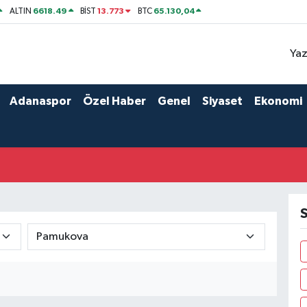
6618.49
13.773
65.130,04
ALTIN
BİST
BTC
Yaz
Adanaspor
Özel Haber
Genel
Siyaset
Ekonomi
S