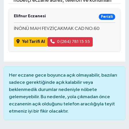
nöbetçi eczane adres, telefon ve konumları
Resmi İlanlar
Elifnur Eczanesi
Ferizli
İNÖNÜ MAH FEVZİÇAKMAK CAD NO.60
Yol Tarifi Al
0 (264) 781 15 55
Her eczane gece boyunca açık olmayabilir, bazıları
sadece gerektiğinde açık kalabilir veya
beklenmedik durumlar nedeniyle nöbete
gelemeyebilir. Bu nedenle, yola çıkmadan önce
eczanenin açık olduğunu telefon aracılığıyla teyit
etmeniz iyi bir fikir olacaktır.