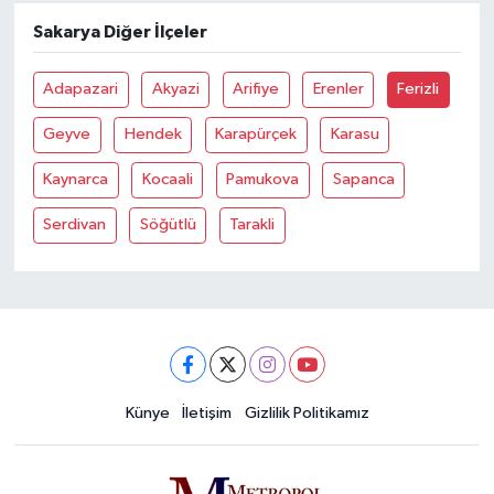
Sakarya Diğer İlçeler
Adapazari
Akyazi
Arifiye
Erenler
Ferizli
Geyve
Hendek
Karapürçek
Karasu
Kaynarca
Kocaali
Pamukova
Sapanca
Serdivan
Söğütlü
Tarakli
Künye
İletişim
Gizlilik Politikamız