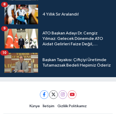
8
4 Yıllık Sır Aralandı!
9
ATO Başkan Adayı Dr. Cengiz
Yılmaz: Gelecek Dönemde ATO
Aidat Gelirleri Faize Değil,
Üyelerimize Ve Adana'ya Yatırılacak
10
Başkan Tayakısı: Çiftçiyi Üretimde
Tutamazsak Bedeli Hepimiz Öderiz
Künye
İletişim
Gizlilik Politikamız