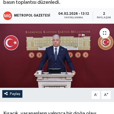
basın toplantısı düzenledi.
04.02.2026 - 13:12
2
METROPOL GAZETESI
YAYINLANMA
PAYLAŞIM
Paylaş
-
+
A
A
Kısacık, yaşananların yalnızca bir doğa olayı