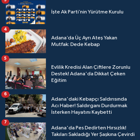
3
İşte Ak Parti’nin Yürütme Kurulu
4
Adana’da Üç Ayrı Ateş Yakan
Mutfak: Dede Kebap
5
Evlilik Kredisi Alan Çiftlere Zorunlu
Destek! Adana'da Dikkat Çeken
Eğitim
6
Adana'daki Kebapçı Saldırısında
Acı Haber! Saldırganı Durdurmak
İsterken Hayatını Kaybetti
7
Adana'da Pes Dedirten Hırsızlık!
Takıları Sakladığı Yer Şaşkına Çevirdi