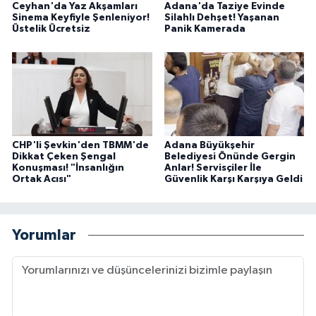
Ceyhan'da Yaz Akşamları
Adana'da Taziye Evinde
Sinema Keyfiyle Şenleniyor!
Silahlı Dehşet! Yaşanan
Üstelik Ücretsiz
Panik Kamerada
CHP'li Şevkin'den TBMM'de
Adana Büyükşehir
Dikkat Çeken Şengal
Belediyesi Önünde Gergin
Konuşması! "İnsanlığın
Anlar! Servisçiler İle
Ortak Acısı"
Güvenlik Karşı Karşıya Geldi
Yorumlar