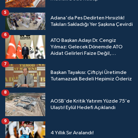
5
Adana'da Pes Dedirten Hırsızlık!
Takıları Sakladığı Yer Şaşkına Çevirdi
6
ATO Başkan Adayı Dr. Cengiz
Yılmaz: Gelecek Dönemde ATO
Aidat Gelirleri Faize Değil,
Üyelerimize Ve Adana'ya Yatırılacak
7
Başkan Tayakısı: Çiftçiyi Üretimde
Tutamazsak Bedeli Hepimiz Öderiz
8
AOSB'de Kritik Yatırım Yüzde 75'e
Ulaştı! Eylül Hedefi Açıklandı
9
4 Yıllık Sır Aralandı!