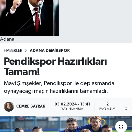
Resmi İlanlar
Adana
HABERLER
ADANA DEMIRSPOR
Pendikspor Hazırlıkları
Tamam!
Mavi Şimşekler, Pendikspor ile deplasmanda
oynayacağı maçın hazırlıklarını tamamladı.
03.02.2024 - 13:41
2
CEMRE BAYRAK
YAYINLANMA
PAYLAŞIM
OKU