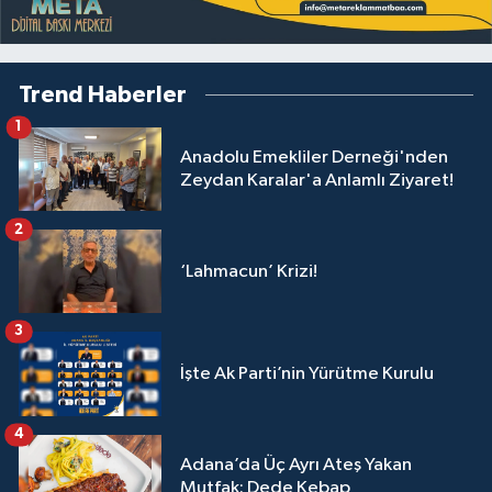
Trend Haberler
1
Anadolu Emekliler Derneği'nden
Zeydan Karalar'a Anlamlı Ziyaret!
2
‘Lahmacun’ Krizi!
3
İşte Ak Parti’nin Yürütme Kurulu
4
Adana’da Üç Ayrı Ateş Yakan
Mutfak: Dede Kebap