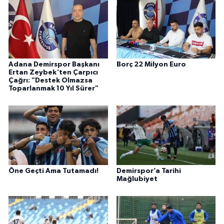
Adana Demirspor Başkanı
Borç 22 Milyon Euro
Ertan Zeybek'ten Çarpıcı
Çağrı: "Destek Olmazsa
Toparlanmak 10 Yıl Sürer"
Öne Geçti Ama Tutamadı!
Demirspor’a Tarihi
Mağlubiyet