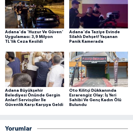
Adana'da 'Huzur Ve Güven'
Adana'da Taziye Evinde
Uygulaması: 3,9 Milyon
Silahlı Dehşet! Yaşanan
TL'lik Ceza Kesildi
Panik Kamerada
Adana Büyükşehir
Oto Kilitçi Dükkanında
Belediyesi Önünde Gergin
Esrarengiz Olay: İş Yeri
Anlar! Servisçiler İle
Sahibi Ve Genç Kadın Ölü
Güvenlik Karşı Karşıya Geldi
Bulundu
Yorumlar