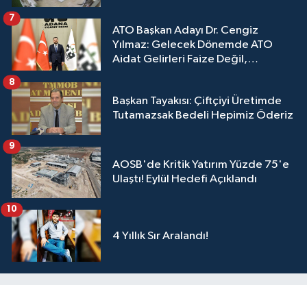
7
ATO Başkan Adayı Dr. Cengiz
Yılmaz: Gelecek Dönemde ATO
Aidat Gelirleri Faize Değil,
Üyelerimize Ve Adana'ya Yatırılacak
8
Başkan Tayakısı: Çiftçiyi Üretimde
Tutamazsak Bedeli Hepimiz Öderiz
9
AOSB'de Kritik Yatırım Yüzde 75'e
Ulaştı! Eylül Hedefi Açıklandı
10
4 Yıllık Sır Aralandı!