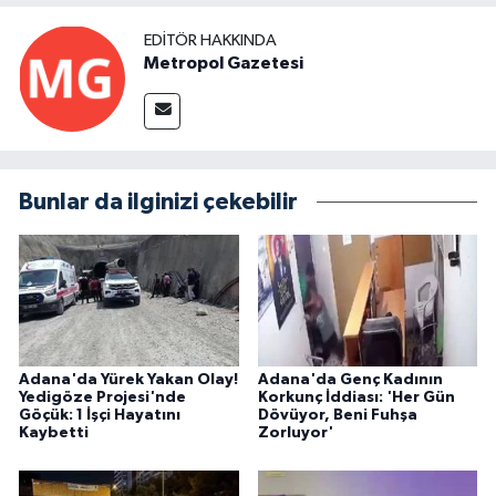
EDITÖR HAKKINDA
Metropol Gazetesi
Bunlar da ilginizi çekebilir
Adana'da Yürek Yakan Olay!
Adana'da Genç Kadının
Yedigöze Projesi'nde
Korkunç İddiası: 'Her Gün
Göçük: 1 İşçi Hayatını
Dövüyor, Beni Fuhşa
Kaybetti
Zorluyor'