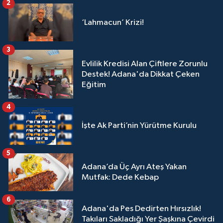
2
‘Lahmacun’ Krizi!
3
Evlilik Kredisi Alan Çiftlere Zorunlu
Destek! Adana'da Dikkat Çeken
Eğitim
4
İşte Ak Parti’nin Yürütme Kurulu
5
Adana’da Üç Ayrı Ateş Yakan
Mutfak: Dede Kebap
6
Adana'da Pes Dedirten Hırsızlık!
Takıları Sakladığı Yer Şaşkına Çevirdi