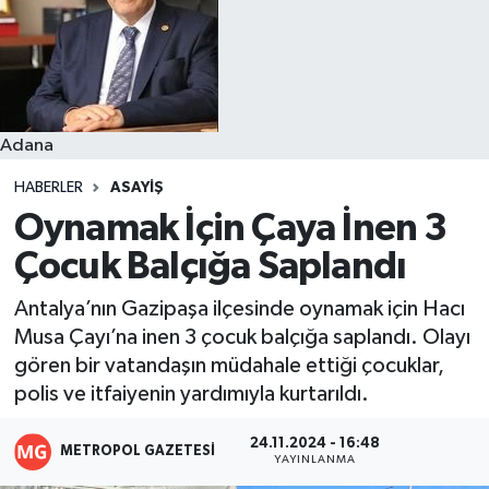
Resmi İlanlar
Adana
HABERLER
ASAYIŞ
Oynamak İçin Çaya İnen 3
Çocuk Balçığa Saplandı
Antalya’nın Gazipaşa ilçesinde oynamak için Hacı
Musa Çayı’na inen 3 çocuk balçığa saplandı. Olayı
gören bir vatandaşın müdahale ettiği çocuklar,
polis ve itfaiyenin yardımıyla kurtarıldı.
24.11.2024 - 16:48
METROPOL GAZETESI
YAYINLANMA