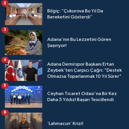
2
Bilgiç: “Çukurova Bu Yıl Da
Bereketini Gösterdi”
3
Adana'nın Bu Lezzetini Gören
Şaşırıyor!
4
Adana Demirspor Başkanı Ertan
Zeybek'ten Çarpıcı Çağrı: "Destek
Olmazsa Toparlanmak 10 Yıl Sürer"
5
Ceyhan Ticaret Odası'na Bir Kez
Daha 5 Yıldız! Başarı Tescillendi
6
‘Lahmacun’ Krizi!