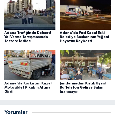
Adana Trafiğinde Dehşet!
Adana'da Feci Kaza! Eski
Yol Verme Tartışmasında
Belediye Başkanının Yeğeni
Testere İddiası
Hayatını Kaybetti
Adana'da Korkutan Kaza!
Jandarmadan Kritik Uyarı!
Motosiklet Pikabın Altına
Bu Telefon Gelirse Sakın
Girdi
İnanmayın
Yorumlar