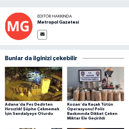
EDITÖR HAKKINDA
Metropol Gazetesi
Bunlar da ilginizi çekebilir
Adana'da Pes Dedirten
Kozan'da Kaçak Tütün
Hırsızlık! Şüphe Çekmemek
Operasyonu! Polis
İçin Sandalyeye Oturdu
Baskınında Dikkat Çeken
Miktar Ele Geçirildi