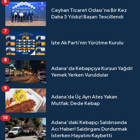
6
Ceyhan Ticaret Odası'na Bir Kez
Daha 5 Yıldız! Başarı Tescillendi
7
İşte Ak Parti’nin Yürütme Kurulu
8
Adana'da Kebapçıya Kurşun Yağdı!
Yemek Yerken Vuruldular
9
Adana’da Üç Ayrı Ateş Yakan
Mutfak: Dede Kebap
10
Adana'daki Kebapçı Saldırısında
Acı Haber! Saldırganı Durdurmak
İsterken Hayatını Kaybetti