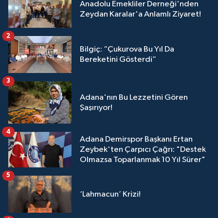
Anadolu Emekliler Derneği'nden
Zeydan Karalar'a Anlamlı Ziyaret!
2
Bilgiç: “Çukurova Bu Yıl Da
Bereketini Gösterdi”
3
Adana'nın Bu Lezzetini Gören
Şaşırıyor!
4
Adana Demirspor Başkanı Ertan
Zeybek'ten Çarpıcı Çağrı: "Destek
Olmazsa Toparlanmak 10 Yıl Sürer"
5
‘Lahmacun’ Krizi!