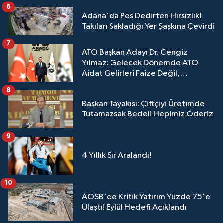
6
Adana'da Pes Dedirten Hırsızlık!
Takıları Sakladığı Yer Şaşkına Çevirdi
7
ATO Başkan Adayı Dr. Cengiz
Yılmaz: Gelecek Dönemde ATO
Aidat Gelirleri Faize Değil,
Üyelerimize Ve Adana'ya Yatırılacak
8
Başkan Tayakısı: Çiftçiyi Üretimde
Tutamazsak Bedeli Hepimiz Öderiz
9
4 Yıllık Sır Aralandı!
10
AOSB'de Kritik Yatırım Yüzde 75'e
Ulaştı! Eylül Hedefi Açıklandı