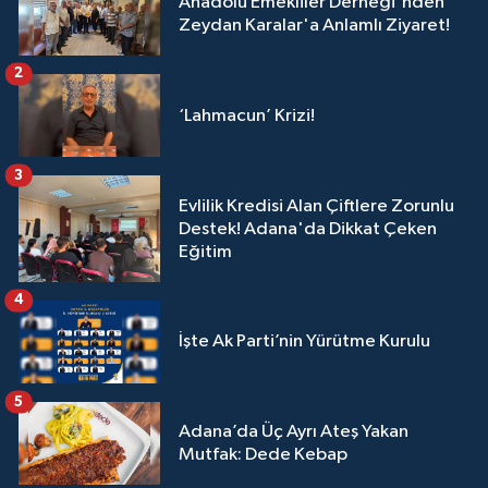
Anadolu Emekliler Derneği'nden
Zeydan Karalar'a Anlamlı Ziyaret!
2
‘Lahmacun’ Krizi!
3
Evlilik Kredisi Alan Çiftlere Zorunlu
Destek! Adana'da Dikkat Çeken
Eğitim
4
İşte Ak Parti’nin Yürütme Kurulu
5
Adana’da Üç Ayrı Ateş Yakan
Mutfak: Dede Kebap