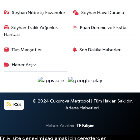
Seyhan Nöbetçi Eczaneler
Seyhan Hava Durumu
Seyhan Trafik Yoğunluk
Puan Durumu ve Fikstür
Haritası
Tüm Manşetler
Son Dakika Haberleri
Haber Arşivi
© 2024 Çukurova Metropol | Tüm Hakları Saklıdır.
RSS
Adana Haberleri.
Haber Yazılımı:
TE Bilişim
En iyi site deneyimi sağlamak için çerezlerden