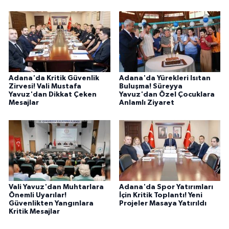
Adana'da Kritik Güvenlik
Adana'da Yürekleri Isıtan
Zirvesi! Vali Mustafa
Buluşma! Süreyya
Yavuz'dan Dikkat Çeken
Yavuz'dan Özel Çocuklara
Mesajlar
Anlamlı Ziyaret
Vali Yavuz'dan Muhtarlara
Adana'da Spor Yatırımları
Önemli Uyarılar!
İçin Kritik Toplantı! Yeni
Güvenlikten Yangınlara
Projeler Masaya Yatırıldı
Kritik Mesajlar