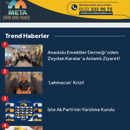
Trend Haberler
1
Anadolu Emekliler Derneği'nden
Zeydan Karalar'a Anlamlı Ziyaret!
2
‘Lahmacun’ Krizi!
3
İşte Ak Parti’nin Yürütme Kurulu
4