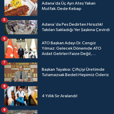
Adana’da Üç Ayrı Ateş Yakan
Mutfak: Dede Kebap
5
Adana'da Pes Dedirten Hırsızlık!
Takıları Sakladığı Yer Şaşkına Çevirdi
6
ATO Başkan Adayı Dr. Cengiz
Yılmaz: Gelecek Dönemde ATO
Aidat Gelirleri Faize Değil,
Üyelerimize Ve Adana'ya Yatırılacak
7
Başkan Tayakısı: Çiftçiyi Üretimde
Tutamazsak Bedeli Hepimiz Öderiz
8
4 Yıllık Sır Aralandı!
9