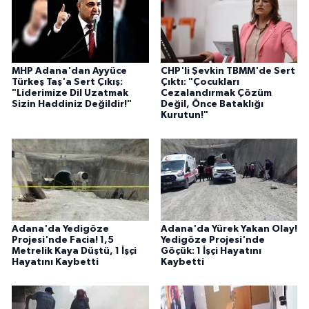
MHP Adana'dan Ayyüce
CHP'li Şevkin TBMM'de Sert
Türkeş Taş'a Sert Çıkış:
Çıktı: "Çocukları
"Liderimize Dil Uzatmak
Cezalandırmak Çözüm
Sizin Haddiniz Değildir!"
Değil, Önce Bataklığı
Kurutun!"
Adana'da Yedigöze
Adana'da Yürek Yakan Olay!
Projesi'nde Facia! 1,5
Yedigöze Projesi'nde
Metrelik Kaya Düştü, 1 İşçi
Göçük: 1 İşçi Hayatını
Hayatını Kaybetti
Kaybetti