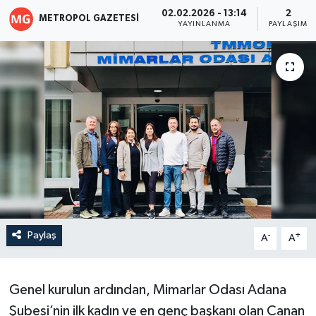
02.02.2026 - 13:14
2
METROPOL GAZETESI
YAYINLANMA
PAYLAŞIM
Paylaş
-
+
A
A
Genel kurulun ardından, Mimarlar Odası Adana
Şubesi’nin ilk kadın ve en genç başkanı olan Canan