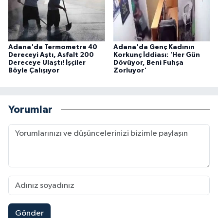
Adana'da Termometre 40
Adana'da Genç Kadının
Dereceyi Aştı, Asfalt 200
Korkunç İddiası: 'Her Gün
Dereceye Ulaştı! İşçiler
Dövüyor, Beni Fuhşa
Böyle Çalışıyor
Zorluyor'
Yorumlar
Gönder