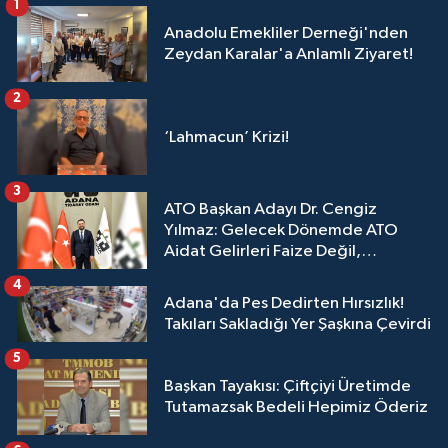
1
Anadolu Emekliler Derneği'nden
Zeydan Karalar'a Anlamlı Ziyaret!
2
‘Lahmacun’ Krizi!
3
ATO Başkan Adayı Dr. Cengiz
Yılmaz: Gelecek Dönemde ATO
Aidat Gelirleri Faize Değil,
Üyelerimize Ve Adana'ya Yatırılacak
4
Adana'da Pes Dedirten Hırsızlık!
Takıları Sakladığı Yer Şaşkına Çevirdi
5
Başkan Tayakısı: Çiftçiyi Üretimde
Tutamazsak Bedeli Hepimiz Öderiz