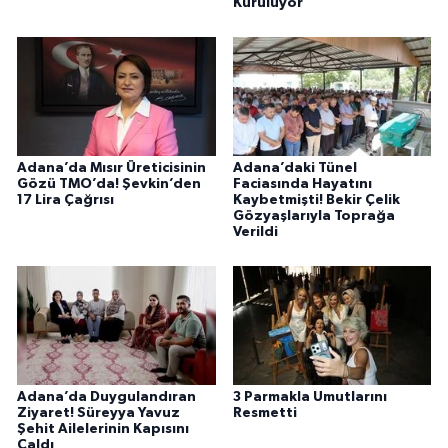
Kuruluyor
Adana’da Mısır Üreticisinin
Adana’daki Tünel
Gözü TMO’da! Şevkin’den
Faciasında Hayatını
17 Lira Çağrısı
Kaybetmişti! Bekir Çelik
Gözyaşlarıyla Toprağa
Verildi
Adana’da Duygulandıran
3 Parmakla Umutlarını
Ziyaret! Süreyya Yavuz
Resmetti
Şehit Ailelerinin Kapısını
Çaldı