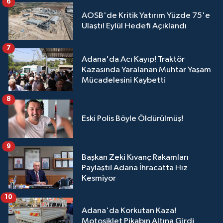
6
AOSB'de Kritik Yatırım Yüzde 75'e
Ulaştı! Eylül Hedefi Açıklandı
7
Adana'da Acı Kayıp! Traktör
Kazasında Yaralanan Muhtar Yaşam
Mücadelesini Kaybetti
8
Eski Polis Böyle Öldürülmüş!
9
Başkan Zeki Kıvanç Rakamları
Paylaştı! Adana İhracatta Hız
Kesmiyor
10
Adana'da Korkutan Kaza!
Motosiklet Pikabın Altına Girdi