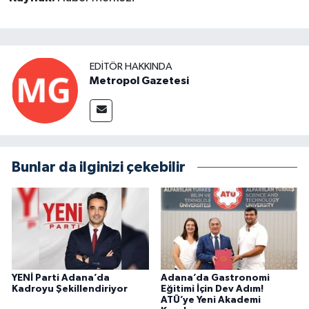
EDITÖR HAKKINDA
Metropol Gazetesi
Bunlar da ilginizi çekebilir
YENİ Parti Adana’da
Adana’da Gastronomi
Kadroyu Şekillendiriyor
Eğitimi İçin Dev Adım!
ATÜ’ye Yeni Akademi