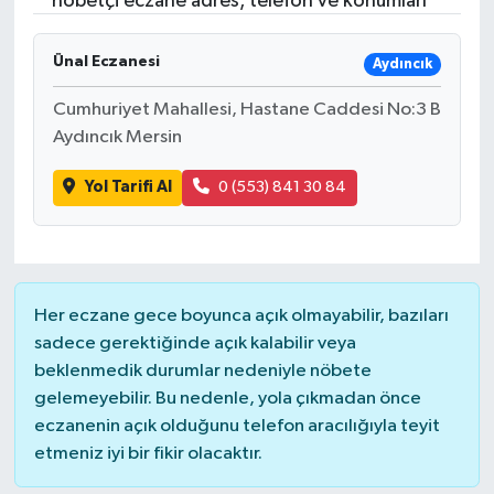
nöbetçi eczane adres, telefon ve konumları
Resmi İlanlar
Ünal Eczanesi
Aydıncık
Cumhuriyet Mahallesi, Hastane Caddesi No:3 B
Aydıncık Mersin
Yol Tarifi Al
0 (553) 841 30 84
Her eczane gece boyunca açık olmayabilir, bazıları
sadece gerektiğinde açık kalabilir veya
beklenmedik durumlar nedeniyle nöbete
gelemeyebilir. Bu nedenle, yola çıkmadan önce
eczanenin açık olduğunu telefon aracılığıyla teyit
etmeniz iyi bir fikir olacaktır.