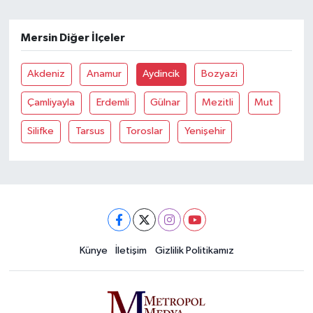
Mersin Diğer İlçeler
Akdeniz
Anamur
Aydincik
Bozyazi
Çamliyayla
Erdemli
Gülnar
Mezitli
Mut
Silifke
Tarsus
Toroslar
Yenişehir
Künye
İletişim
Gizlilik Politikamız