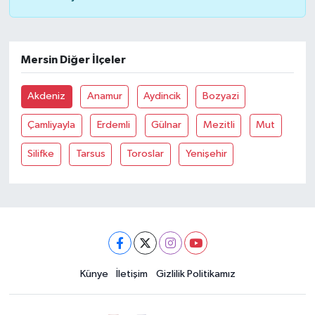
Mersin Diğer İlçeler
Akdeniz
Anamur
Aydincik
Bozyazi
Çamliyayla
Erdemli
Gülnar
Mezitli
Mut
Silifke
Tarsus
Toroslar
Yenişehir
Künye
İletişim
Gizlilik Politikamız