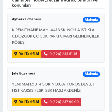
Cumartesi nöbetçi eczane adres, telefon ve
konumları
Resmi İlanlar
Ayberk Eczanesi
Akdeniz
KİREMİTHANE MAH. 4413 SK. NO:1 A İSTİKLAL
CD.ÖZGÜR ÇOCUK PARKI CİVARI GELİNLİKÇİLER
KÖŞESİ
Yol Tarifi Al
0 (324) 233 51 15
Jale Eczanesi
Akdeniz
YENI MAH.5314 SOK.NO:6 A TOROS DEVLET
HST KARŞISI (ESKİ SSK HAS.) AKDENİZ
Yol Tarifi Al
0 (324) 237 99 00