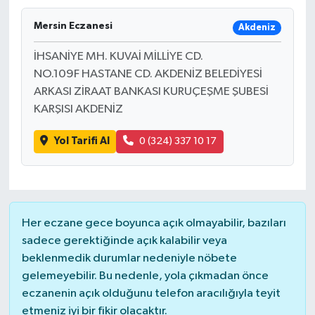
Mersin Eczanesi
Akdeniz
İHSANİYE MH. KUVAİ MİLLİYE CD.
NO.109F HASTANE CD. AKDENİZ BELEDİYESİ
ARKASI ZİRAAT BANKASI KURUÇEŞME ŞUBESİ
KARŞISI AKDENİZ
Yol Tarifi Al
0 (324) 337 10 17
Her eczane gece boyunca açık olmayabilir, bazıları
sadece gerektiğinde açık kalabilir veya
beklenmedik durumlar nedeniyle nöbete
gelemeyebilir. Bu nedenle, yola çıkmadan önce
eczanenin açık olduğunu telefon aracılığıyla teyit
etmeniz iyi bir fikir olacaktır.