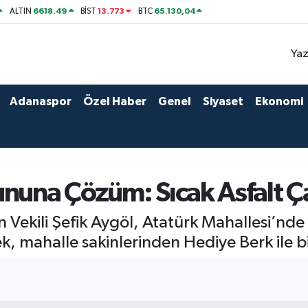
6618.49
13.773
65.130,04
ALTIN
BİST
BTC
Yaz
Adanaspor
Özel Haber
Genel
Siyaset
Ekonomi
nuna Çözüm: Sıcak Asfalt Ça
n Vekili Şefik Aygöl, Atatürk Mahallesi’nde 
k, mahalle sakinlerinden Hediye Berk ile birl
4