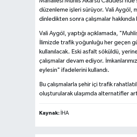
Mahallesi Muhlis Akarsu Caddesi’nde s
düzenleme işleri sürüyor. Vali Aygöl, m
dinledikten sonra çalışmalar hakkında b
Vali Aygöl, yaptığı açıklamada, "Muhlis
İlimizde trafik yoğunluğu her geçen gü
kullanılacak. Eski asfalt söküldü, yeri
çalışmalar devam ediyor. İmkanlarımı
eylesin" ifadelerini kullandı.
Bu çalışmalarla şehir içi trafik rahatla
oluşturularak ulaşımda alternatifler art
Kaynak:
İHA