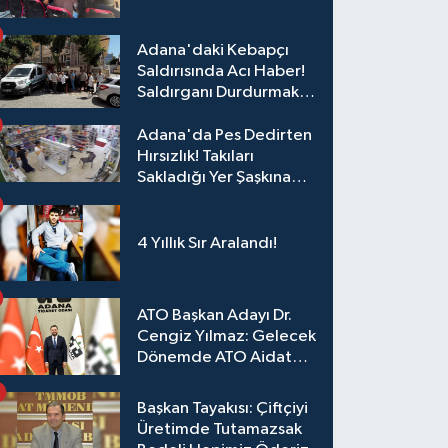
Eğitim
Adana'daki Kebapçı
Saldırısında Acı Haber!
Saldırganı Durdurmak
İsterken Hayatını
Kaybetti
Adana'da Pes Dedirten
Hırsızlık! Takıları
Sakladığı Yer Şaşkına
Çevirdi
4 Yıllık Sır Aralandı!
ATO Başkan Adayı Dr.
Cengiz Yılmaz: Gelecek
Dönemde ATO Aidat
Gelirleri Faize Değil,
Üyelerimize Ve
Başkan Tayakısı: Çiftçiyi
Adana'ya Yatırılacak
Üretimde Tutamazsak