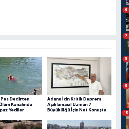
6
7
8
9
 Pes Dedirten
Adana İçin Kritik Deprem
Ölüm Kanalında
Açıklaması! Uzman 7
puz Yediler
Büyüklüğü İçin Net Konuştu
10