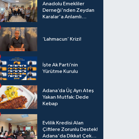
Anadolu Emekliler
Derneği'nden Zeydan
Karalar'a Anlamlı
Ziyaret!
‘Lahmacun’ Krizi!
İşte Ak Parti’nin
Yürütme Kurulu
Adana’da Üç Ayrı Ateş
Yakan Mutfak: Dede
Kebap
Evlilik Kredisi Alan
Çiftlere Zorunlu Destek!
Adana'da Dikkat Çeken