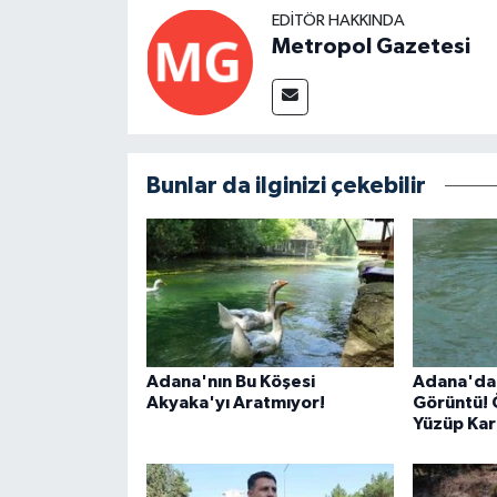
EDITÖR HAKKINDA
Metropol Gazetesi
Bunlar da ilginizi çekebilir
Adana'nın Bu Köşesi
Adana'da
Akyaka'yı Aratmıyor!
Görüntü! 
Yüzüp Kar