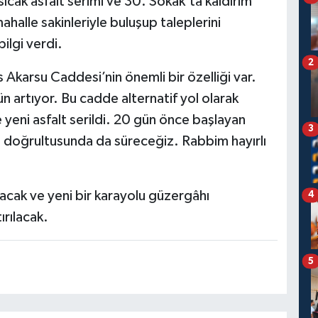
ıcak asfalt serimi ve 30. Sokak’ta kaldırım
ahalle sakinleriyle buluşup taleplerini
ilgi verdi.
2
 Akarsu Caddesi’nin önemli bir özelliği var.
n artıyor. Bu cadde alternatif yol olarak
ne yeni asfalt serildi. 20 gün önce başlayan
3
z doğrultusunda da süreceğiz. Rabbim hayırlı
tılacak ve yeni bir karayolu güzergâhı
4
ırılacak.
5