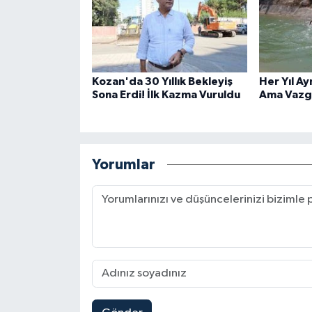
Kozan'da 30 Yıllık Bekleyiş
Her Yıl Ay
Sona Erdi! İlk Kazma Vuruldu
Ama Vazg
Yorumlar