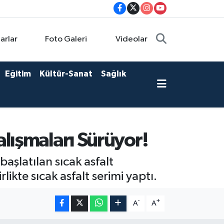
arlar
Foto Galeri
Videolar
Eğitim
Kültür-Sanat
Sağlık
lışmaları Sürüyor!
başlatılan sıcak asfalt
ikte sıcak asfalt serimi yaptı.
-
+
A
A