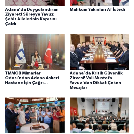
Adana’da Duygulandıran
Mahkum Yakınları Af İstedi
Ziyaret! Süreyya Yavuz
Şehit Ailelerinin Kapısını
Çaldı
TMMOB Mimarlar
Adana'da Kritik Güvenlik
Odası’ndan Adana Askeri
Zirvesi! Vali Mustafa
Hastane İçin Çağrı…
Yavuz'dan Dikkat Çeken
Mesajlar