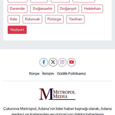
Darende
Doğanşehir
Doğanyol
Hekimhan
Kale
Kuluncak
Pütürge
Yazihan
Yeşilyurt
Künye
İletişim
Gizlilik Politikamız
Çukurova Metropol, Adana'nın lider haber kaynağı olarak, Adana
merkez ve ilçelerinden en güncel son dakika haberlerini