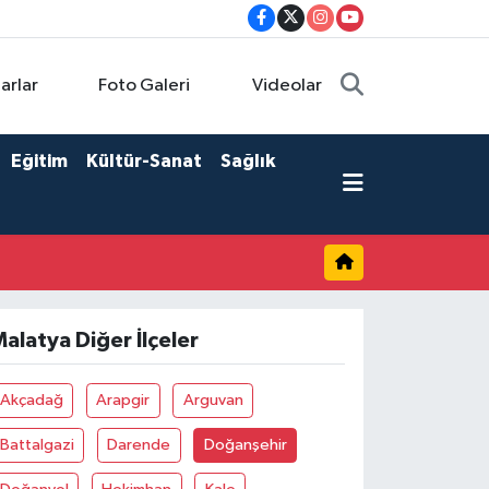
arlar
Foto Galeri
Videolar
Eğitim
Kültür-Sanat
Sağlık
alatya Diğer İlçeler
Akçadağ
Arapgir
Arguvan
Battalgazi
Darende
Doğanşehir