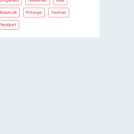
Doğanyol
Hekimhan
Kale
Kuluncak
Pütürge
Yazihan
Yeşilyurt