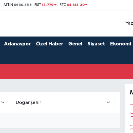
6660.55
13.779
64.815,30
ALTIN
BİST
BTC
Yaz
Adanaspor
Özel Haber
Genel
Siyaset
Ekonomi
M