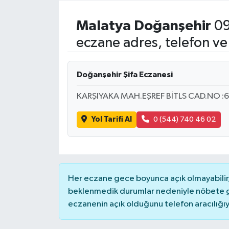
Resmi İlanlar
Malatya
Doğanşehir
09
eczane adres, telefon ve
Doğanşehir Şifa Eczanesi
KARŞIYAKA MAH.EŞREF BİTLS CAD.NO :6
Yol Tarifi Al
0 (544) 740 46 02
Her eczane gece boyunca açık olmayabilir, 
beklenmedik durumlar nedeniyle nöbete g
eczanenin açık olduğunu telefon aracılığıyla 