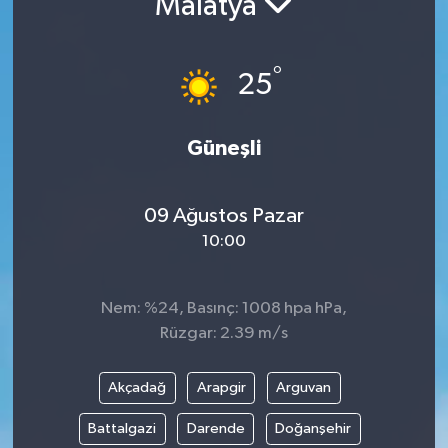
Malatya
Resmi İlanlar
°
25
Güneşli
09 Ağustos Pazar
10:00
Nem: %24, Basınç: 1008 hpa hPa,
Rüzgar: 2.39 m/s
Akçadağ
Arapgir
Arguvan
Battalgazi
Darende
Doğanşehir