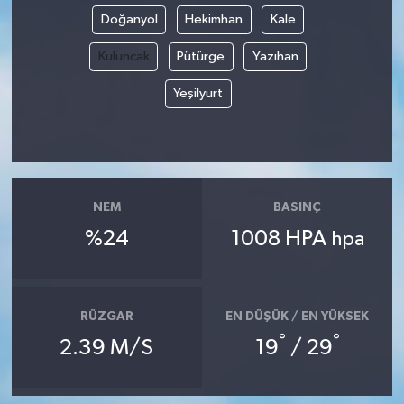
Doğanyol
Hekimhan
Kale
Kuluncak
Pütürge
Yazıhan
Yeşilyurt
NEM
BASINÇ
%24
1008 HPA
hpa
RÜZGAR
EN DÜŞÜK / EN YÜKSEK
°
°
2.39 M/S
19
/ 29