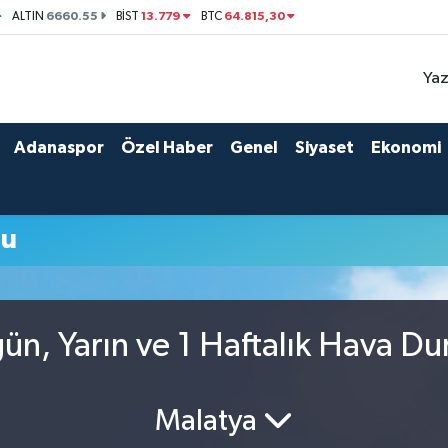
6660.55
13.779
64.815,30
ALTIN
BİST
BTC
Yaz
Adanaspor
Özel Haber
Genel
Siyaset
Ekonomi
mu
n, Yarın ve 1 Haftalık Hava D
Malatya