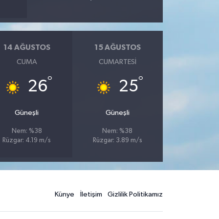
14 AĞUSTOS
15 AĞUSTOS
CUMA
CUMARTESI
°
°
26
25
Güneşli
Güneşli
Nem: %38
Nem: %38
Rüzgar: 4.19 m/s
Rüzgar: 3.89 m/s
Künye
İletişim
Gizlilik Politikamız