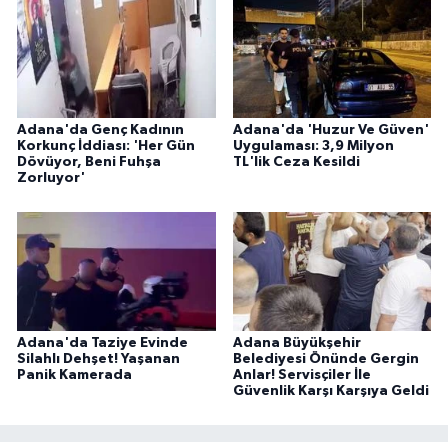
Adana'da Genç Kadının
Adana'da 'Huzur Ve Güven'
Korkunç İddiası: 'Her Gün
Uygulaması: 3,9 Milyon
Dövüyor, Beni Fuhşa
TL'lik Ceza Kesildi
Zorluyor'
Adana'da Taziye Evinde
Adana Büyükşehir
Silahlı Dehşet! Yaşanan
Belediyesi Önünde Gergin
Panik Kamerada
Anlar! Servisçiler İle
Güvenlik Karşı Karşıya Geldi