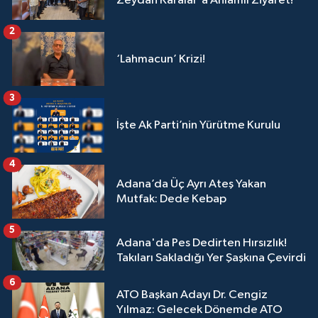
Zeydan Karalar'a Anlamlı Ziyaret!
2
‘Lahmacun’ Krizi!
3
İşte Ak Parti’nin Yürütme Kurulu
4
Adana’da Üç Ayrı Ateş Yakan
Mutfak: Dede Kebap
5
Adana'da Pes Dedirten Hırsızlık!
Takıları Sakladığı Yer Şaşkına Çevirdi
6
ATO Başkan Adayı Dr. Cengiz
Yılmaz: Gelecek Dönemde ATO