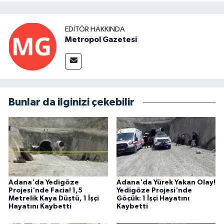
EDITÖR HAKKINDA
Metropol Gazetesi
Bunlar da ilginizi çekebilir
Adana'da Yedigöze
Adana'da Yürek Yakan Olay!
Projesi'nde Facia! 1,5
Yedigöze Projesi'nde
Metrelik Kaya Düştü, 1 İşçi
Göçük: 1 İşçi Hayatını
Hayatını Kaybetti
Kaybetti