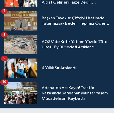
Aidat Gelirleri Faize Değil,
Üyelerimize Ve Adana'ya Yatırılacak
7
Başkan Tayakısı: Çiftçiyi Üretimde
Tutamazsak Bedeli Hepimiz Öderiz
8
AOSB'de Kritik Yatırım Yüzde 75'e
Ulaştı! Eylül Hedefi Açıklandı
9
4 Yıllık Sır Aralandı!
10
Adana'da Acı Kayıp! Traktör
Kazasında Yaralanan Muhtar Yaşam
Mücadelesini Kaybetti