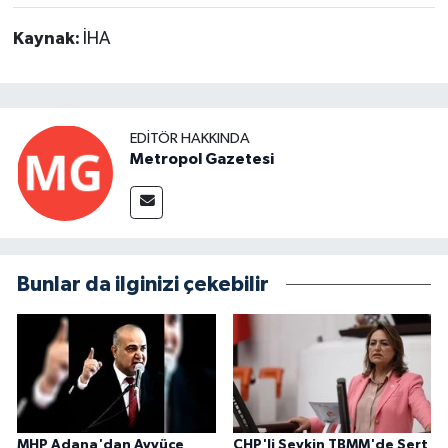
Kaynak:
İHA
EDITÖR HAKKINDA
Metropol Gazetesi
Bunlar da ilginizi çekebilir
MHP Adana'dan Ayyüce
CHP'li Şevkin TBMM'de Sert