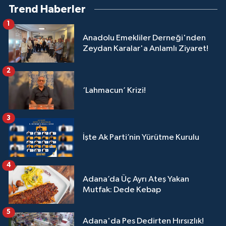
Trend Haberler
1
Anadolu Emekliler Derneği'nden
Zeydan Karalar'a Anlamlı Ziyaret!
2
‘Lahmacun’ Krizi!
3
İşte Ak Parti’nin Yürütme Kurulu
4
Adana’da Üç Ayrı Ateş Yakan
Mutfak: Dede Kebap
5
Adana'da Pes Dedirten Hırsızlık!