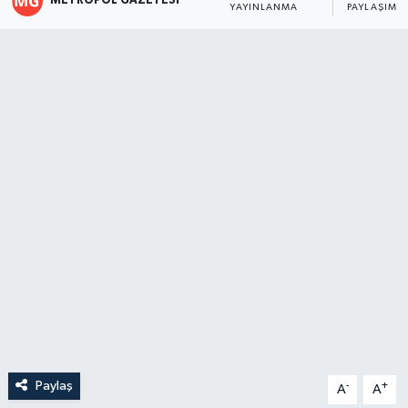
METROPOL GAZETESI
YAYINLANMA
PAYLAŞIM
Paylaş
-
+
A
A