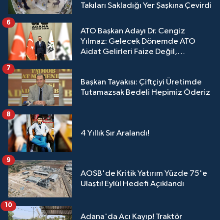
Takıları Sakladığı Yer Şaşkına Çevirdi
6
ATO Başkan Adayı Dr. Cengiz
Yılmaz: Gelecek Dönemde ATO
Aidat Gelirleri Faize Değil,
Üyelerimize Ve Adana'ya Yatırılacak
7
Başkan Tayakısı: Çiftçiyi Üretimde
Tutamazsak Bedeli Hepimiz Öderiz
8
4 Yıllık Sır Aralandı!
9
AOSB'de Kritik Yatırım Yüzde 75'e
Ulaştı! Eylül Hedefi Açıklandı
10
Adana'da Acı Kayıp! Traktör