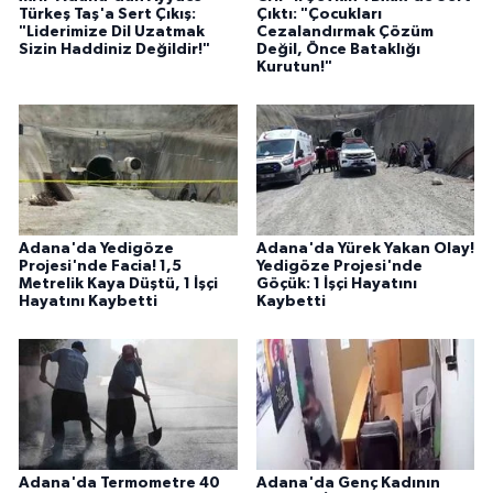
Türkeş Taş'a Sert Çıkış:
Çıktı: "Çocukları
"Liderimize Dil Uzatmak
Cezalandırmak Çözüm
Sizin Haddiniz Değildir!"
Değil, Önce Bataklığı
Kurutun!"
Adana'da Yedigöze
Adana'da Yürek Yakan Olay!
Projesi'nde Facia! 1,5
Yedigöze Projesi'nde
Metrelik Kaya Düştü, 1 İşçi
Göçük: 1 İşçi Hayatını
Hayatını Kaybetti
Kaybetti
Adana'da Termometre 40
Adana'da Genç Kadının